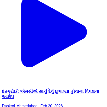
દસ્ક્રોઈ: એમસીએ સાચું દેવું છુપાવ્યા હોવાના વિપક્ષના
આક્ષેપ
Daskroi, Ahmedabad | Feb 20, 2026