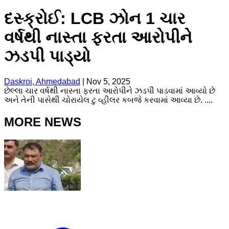
દસ્ક્રોઈ: LCB ઝોન 1 ચાર
વર્ષથી નાસ્તા ફરતા આરોપીને
ઝડપી પાડ્યો
Daskroi, Ahmedabad
|
Nov 5, 2025
છેલ્લા ચાર વર્ષથી નાસ્તા ફરતા આરોપીને ઝડપી પાડવામાં આવ્યો છે
અને તેની પાસેથી ચોરાયેલ ટુ વ્હીલર કબજે કરવામાં આવ્યા છે. ....
MORE NEWS