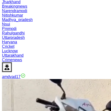
Jharkhand
Breakingnews
Narendramodi
Nitishkumar
Madhya_pradesh
Nsui
Pmmodi
Rahulgandhi
Uttarpradesh
Haryana
Cricket
Lucknow
Uttarakhand
Crimenews
amdvad17