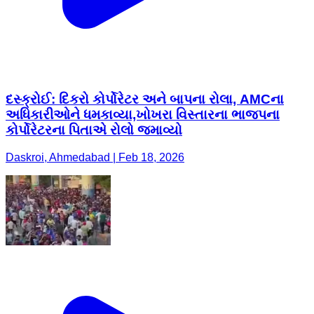
દસ્ક્રોઈ: દિકરો કોર્પોરેટર અને બાપના રોલા, AMCના
અધિકારીઓને ધમકાવ્યા,ખોખરા વિસ્તારના ભાજપના
કોર્પોરેટરના પિતાએ રોલો જમાવ્યો
Daskroi, Ahmedabad | Feb 18, 2026