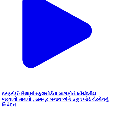
દસ્ક્રોઈ: રિક્ષામાં સ્કૂલબોર્ડના બાળકોને ખીચોખીચ
ભરવાનો મામલો , સમગ્ર બનાવ અંગે સ્કૂલ બોર્ડ ચેરમેનનું
નિવેદન