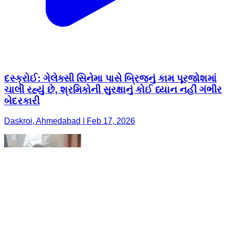
દસ્ક્રોઈ: ગેલેક્સી સિનેમા પાસે બ્રિજનું કામ પૂરજોશમાં
ચાલી રહ્યું છે, શ્રમિકોની સુરક્ષાનું કોઈ ધ્યાન નહીં ગંભીર
બેદરકારી
Daskroi, Ahmedabad | Feb 17, 2026