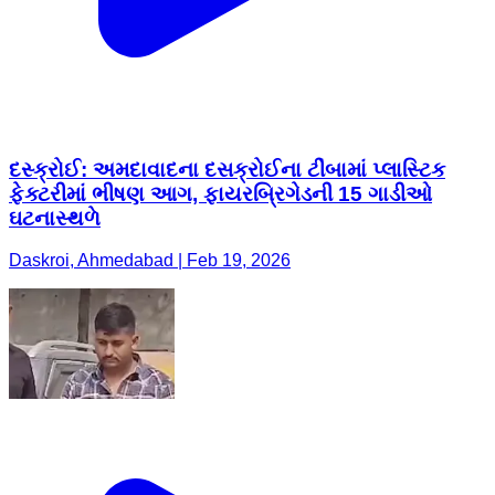
દસ્ક્રોઈ: અમદાવાદના દસક્રોઈના ટીંબામાં પ્લાસ્ટિક
ફેક્ટરીમાં ભીષણ આગ, ફાયરબ્રિગેડની 15 ગાડીઓ
ઘટનાસ્થળે
Daskroi, Ahmedabad | Feb 19, 2026