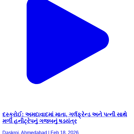
દસ્ક્રોઈ: અમદાવાદમાં માતા, ગર્લફ્રેન્ડ અને પત્ની સાથે
મળી હનીટ્રેપનું ગજબનું ષડયંત્ર
Daskroi, Ahmedabad | Feb 18, 2026