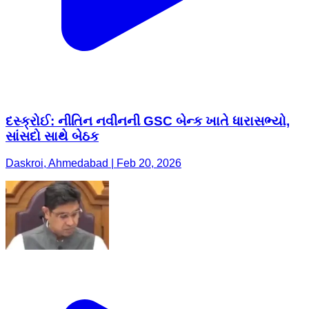
દસ્ક્રોઈ: નીતિન નવીનની GSC બેન્ક ખાતે ધારાસભ્યો,
સાંસદો સાથે બેઠક
Daskroi, Ahmedabad | Feb 20, 2026