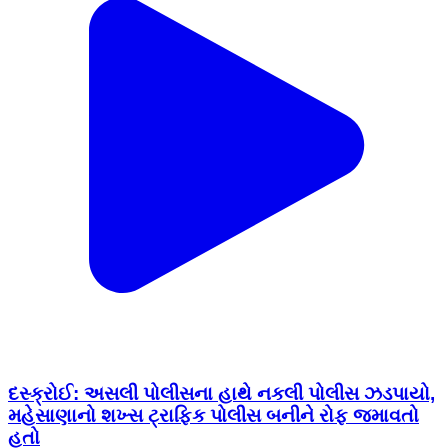
દસ્ક્રોઈ: અસલી પોલીસના હાથે નકલી પોલીસ ઝડપાયો,
મહેસાણાનો શખ્સ ટ્રાફિક પોલીસ બનીને રોફ જમાવતો
હતો