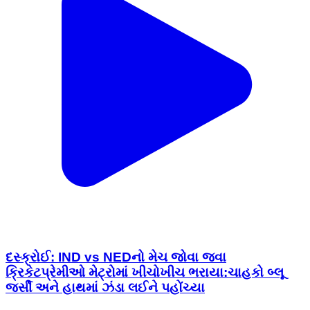
દસ્ક્રોઈ: IND vs NEDનો મેચ જોવા જવા
ક્રિકેટપ્રેમીઓ મેટ્રોમાં ખીચોખીચ ભરાયા:ચાહકો બ્લૂ
જર્સી અને હાથમાં ઝંડા લઈને પહોંચ્યા