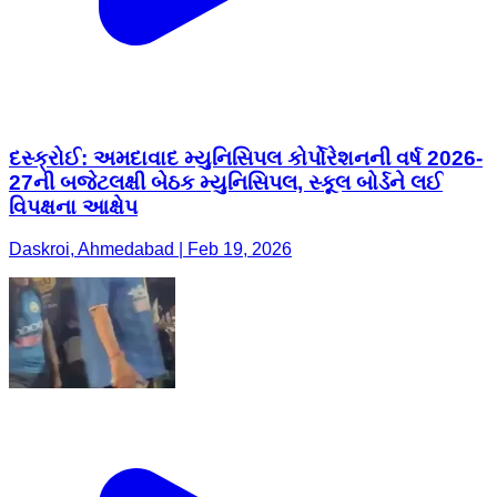
દસ્ક્રોઈ: અમદાવાદ મ્યુનિસિપલ કોર્પોરેશનની વર્ષ 2026-
27ની બજેટલક્ષી બેઠક મ્યુનિસિપલ, સ્કૂલ બોર્ડને લઈ
વિપક્ષના આક્ષેપ
Daskroi, Ahmedabad | Feb 19, 2026