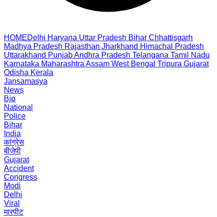
HOME
Delhi
Haryana
Uttar Pradesh
Bihar
Chhattisgarh
Madhya Pradesh
Rajasthan
Jharkhand
Himachal Pradesh
Uttarakhand
Punjab
Andhra Pradesh
Telangana
Tamil Nadu
Karnataka
Maharashtra
Assam
West Bengal
Tripura
Gujarat
Odisha
Kerala
Jansamasya
News
Bjp
National
Police
Bihar
India
कांग्रेस
बीजेपी
Gujarat
Accident
Congress
Modi
Delhi
Viral
मारपीट