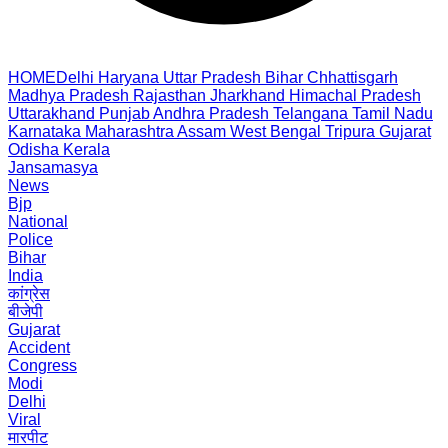
HOME
Delhi
Haryana
Uttar Pradesh
Bihar
Chhattisgarh
Madhya Pradesh
Rajasthan
Jharkhand
Himachal Pradesh
Uttarakhand
Punjab
Andhra Pradesh
Telangana
Tamil Nadu
Karnataka
Maharashtra
Assam
West Bengal
Tripura
Gujarat
Odisha
Kerala
Jansamasya
News
Bjp
National
Police
Bihar
India
कांग्रेस
बीजेपी
Gujarat
Accident
Congress
Modi
Delhi
Viral
मारपीट