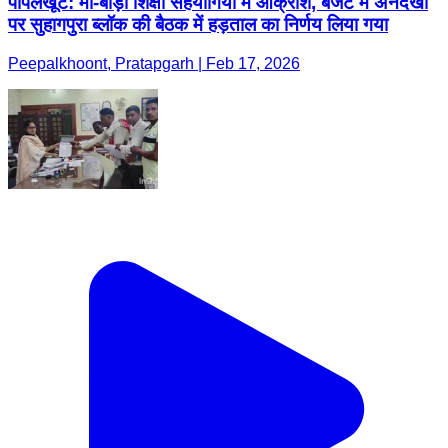
पीपलखूंट: मां-बाड़ी शिक्षा सहयोगियों में आक्रोश, बजट में अनदेखी
पर सुहागपुरा ब्लॉक की बैठक में हड़ताल का निर्णय लिया गया
Peepalkhoont, Pratapgarh | Feb 17, 2026