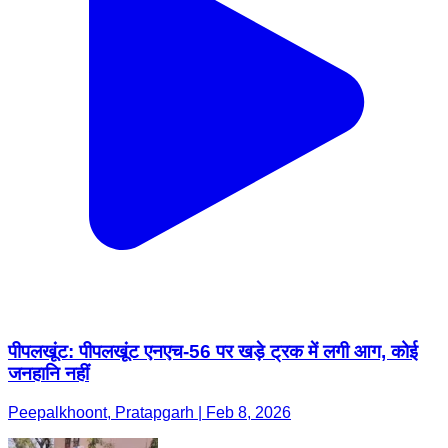
पीपलखूंट: पीपलखूंट एनएच-56 पर खड़े ट्रक में लगी आग, कोई
जनहानि नहीं
Peepalkhoont, Pratapgarh | Feb 8, 2026