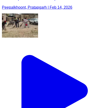
Peepalkhoont, Pratapgarh | Feb 14, 2026