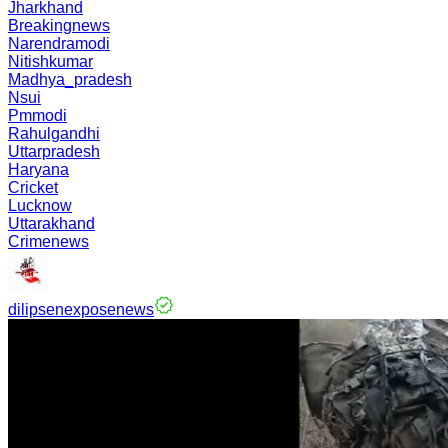
Jharkhand
Breakingnews
Narendramodi
Nitishkumar
Madhya_pradesh
Nsui
Pmmodi
Rahulgandhi
Uttarpradesh
Haryana
Cricket
Lucknow
Uttarakhand
Crimenews
dilipsenexposenews