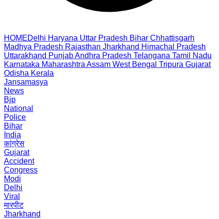
HOME
Delhi
Haryana
Uttar Pradesh
Bihar
Chhattisgarh
Madhya Pradesh
Rajasthan
Jharkhand
Himachal Pradesh
Uttarakhand
Punjab
Andhra Pradesh
Telangana
Tamil Nadu
Karnataka
Maharashtra
Assam
West Bengal
Tripura
Gujarat
Odisha
Kerala
Jansamasya
News
Bjp
National
Police
Bihar
India
कांग्रेस
Gujarat
Accident
Congress
Modi
Delhi
Viral
मारपीट
Jharkhand