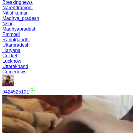
Breakingnews
Narendramodi
Nitishkumar
Madhya_pradesh
Nsui
Madhyapradesh
Pmmodi
Rahulgandhi
Uttarpradesh
Haryana
Cricket
Lucknow
Uttarakhand
Crimenews
9424525101