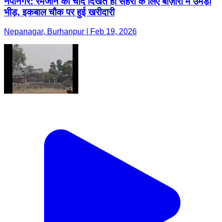
नेपानगर: रमजान का चांद दिखते ही सेहरी के लिए बाज़ारों में उमड़ी
भीड़, इकबाल चौक पर हुई खरीदारी
Nepanagar, Burhanpur | Feb 19, 2026