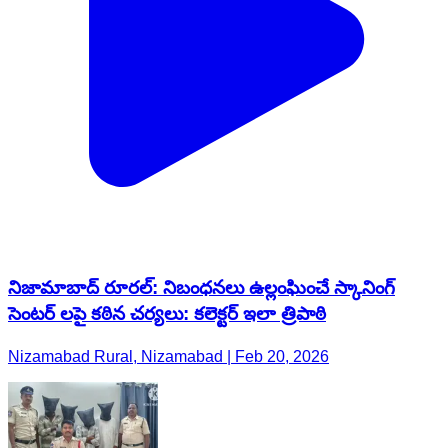
నిజామాబాద్ రూరల్: నిబంధనలు ఉల్లంఘించే స్కానింగ్
సెంటర్ లపై కఠిన చర్యలు: కలెక్టర్ ఇలా త్రిపాఠి
Nizamabad Rural, Nizamabad | Feb 20, 2026