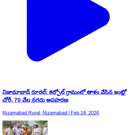
నిజామాబాద్ రూరల్: కల్పోల్ గ్రామంలో తాళం వేసిన ఇంట్లో
చోరీ, 70 వేల నగదు అపహరణ
Nizamabad Rural, Nizamabad | Feb 18, 2026