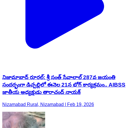
నిజామాబాద్ రూరల్: శ్రీ సంత్ సేవాలాల్ 287వ జయంతి
సందర్భంగా డిచ్పల్లిలో ఈనెల 21న భోగ్ కార్యక్రమం.. AIBSS
జాతీయ అధ్యక్షుడు తారాచంద్ నాయక్
Nizamabad Rural, Nizamabad | Feb 19, 2026