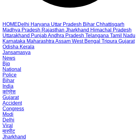
HOME
Delhi
Haryana
Uttar Pradesh
Bihar
Chhattisgarh
Madhya Pradesh
Rajasthan
Jharkhand
Himachal Pradesh
Uttarakhand
Punjab
Andhra Pradesh
Telangana
Tamil Nadu
Karnataka
Maharashtra
Assam
West Bengal
Tripura
Gujarat
Odisha
Kerala
Jansamasya
News
Bjp
National
Police
Bihar
India
कांग्रेस
Gujarat
Accident
Congress
Modi
Delhi
Viral
मारपीट
Jharkhand