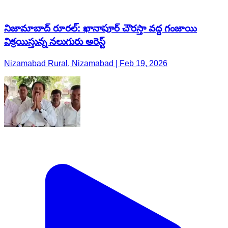
నిజామాబాద్ రూరల్: ఖానాపూర్ చౌరస్తా వద్ద గంజాయి
విక్రయిస్తున్న నలుగురు అరెస్ట్
Nizamabad Rural, Nizamabad | Feb 19, 2026