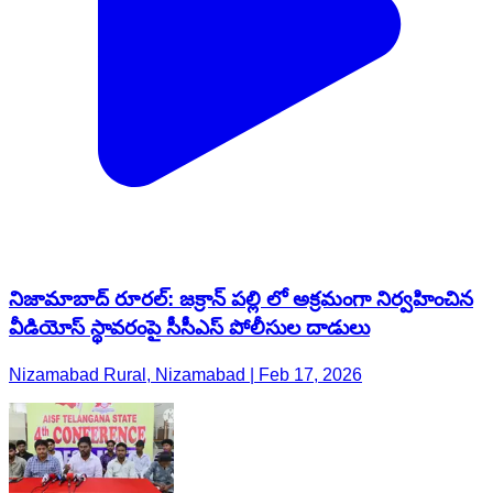
నిజామాబాద్ రూరల్: జక్రాన్ పల్లి లో అక్రమంగా నిర్వహించిన
వీడియోస్ స్థావరంపై సీసీఎస్ పోలీసుల దాడులు
Nizamabad Rural, Nizamabad | Feb 17, 2026