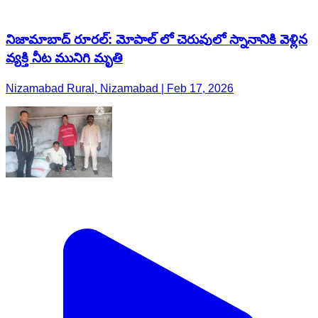
నిజామాబాద్ రూరల్: మోపాల్ లో చెరువులో స్నానానికి వెళ్లిన
వ్యక్తి నీట మునిగి మృతి
Nizamabad Rural, Nizamabad | Feb 17, 2026