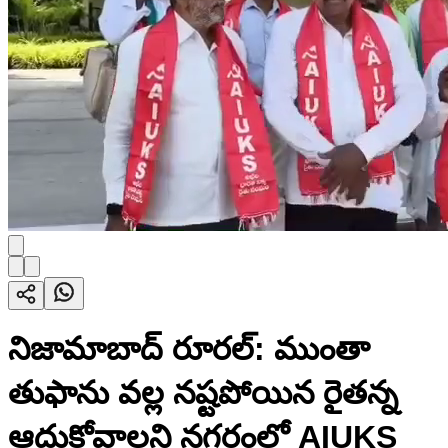
నిజామాబాద్ రూరల్: ముంతా
తుఫాను వల్ల నష్టపోయిన రైతన్న
ఆదుకోవాలని నగరంలో AIUKS