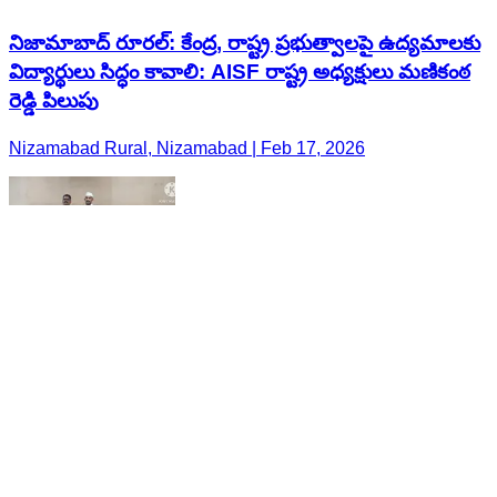
నిజామాబాద్ రూరల్: కేంద్ర, రాష్ట్ర ప్రభుత్వాలపై ఉద్యమాలకు
విద్యార్థులు సిద్ధం కావాలి: AISF రాష్ట్ర అధ్యక్షులు మణికంఠ
రెడ్డి పిలుపు
Nizamabad Rural, Nizamabad | Feb 17, 2026