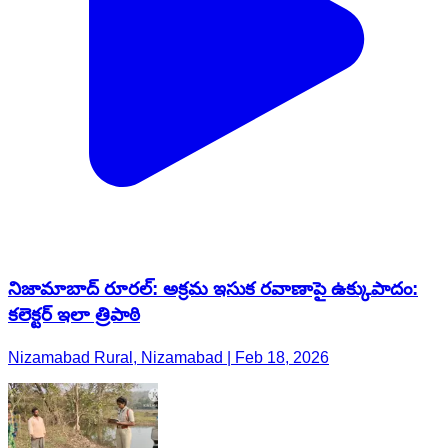
నిజామాబాద్ రూరల్: అక్రమ ఇసుక రవాణాపై ఉక్కుపాదం:
కలెక్టర్ ఇలా త్రిపాఠి
Nizamabad Rural, Nizamabad | Feb 18, 2026