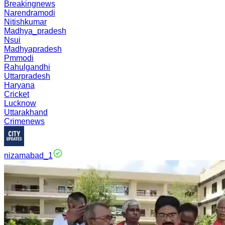
Breakingnews
Narendramodi
Nitishkumar
Madhya_pradesh
Nsui
Madhyapradesh
Pmmodi
Rahulgandhi
Uttarpradesh
Haryana
Cricket
Lucknow
Uttarakhand
Crimenews
nizamabad_1