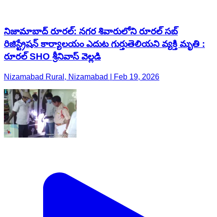
నిజామాబాద్ రూరల్: నగర శివారులోని రూరల్ సబ్
రిజిస్ట్రేషన్ కార్యాలయం ఎదుట గుర్తుతెలియని వ్యక్తి మృతి :
రూరల్ SHO శ్రీనివాస్ వెల్లడి
Nizamabad Rural, Nizamabad | Feb 19, 2026