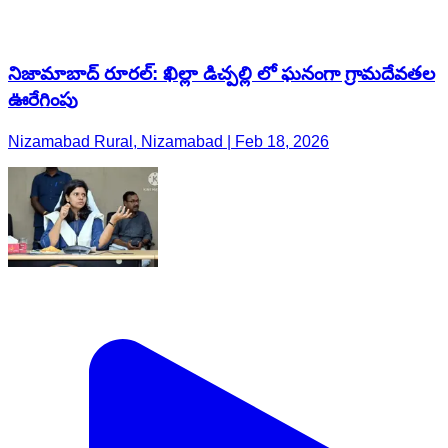
నిజామాబాద్ రూరల్: ఖిల్లా డిచ్పల్లి లో ఘనంగా గ్రామదేవతల
ఊరేగింపు
Nizamabad Rural, Nizamabad | Feb 18, 2026