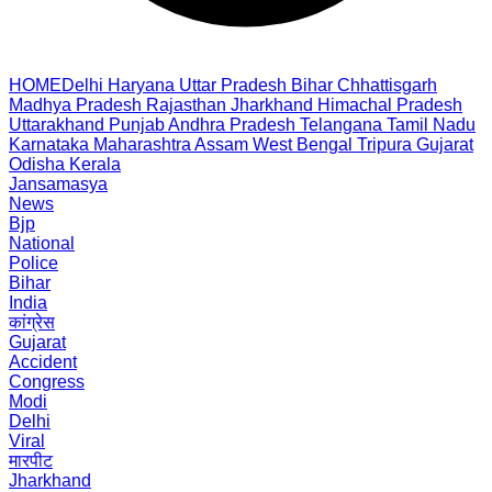
HOME
Delhi
Haryana
Uttar Pradesh
Bihar
Chhattisgarh
Madhya Pradesh
Rajasthan
Jharkhand
Himachal Pradesh
Uttarakhand
Punjab
Andhra Pradesh
Telangana
Tamil Nadu
Karnataka
Maharashtra
Assam
West Bengal
Tripura
Gujarat
Odisha
Kerala
Jansamasya
News
Bjp
National
Police
Bihar
India
कांग्रेस
Gujarat
Accident
Congress
Modi
Delhi
Viral
मारपीट
Jharkhand