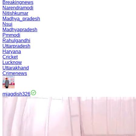
Breakingnews
Narendramodi
Nitishkumar
Madhya_pradesh
Nsui
Madhyapradesh
Pmmodi
Rahulgandhi
Uttarpradesh
Haryana
Cricket
Lucknow
Uttarakhand
Crimenews
mjagdish326