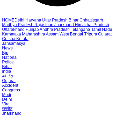
HOME
Delhi
Haryana
Uttar Pradesh
Bihar
Chhattisgarh
Madhya Pradesh
Rajasthan
Jharkhand
Himachal Pradesh
Uttarakhand
Punjab
Andhra Pradesh
Telangana
Tamil Nadu
Karnataka
Maharashtra
Assam
West Bengal
Tripura
Gujarat
Odisha
Kerala
Jansamasya
News
Bjp
National
Police
Bihar
India
कांग्रेस
Gujarat
Accident
Congress
Modi
Delhi
Viral
मारपीट
Jharkhand