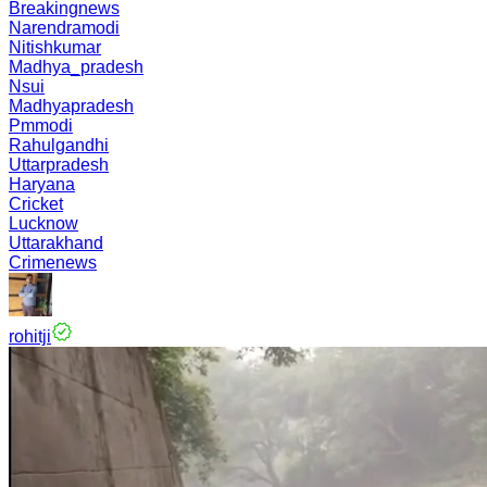
Breakingnews
Narendramodi
Nitishkumar
Madhya_pradesh
Nsui
Madhyapradesh
Pmmodi
Rahulgandhi
Uttarpradesh
Haryana
Cricket
Lucknow
Uttarakhand
Crimenews
rohitji