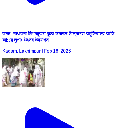
কদম: বাধাকৰা মিগমচুকত যুৱক সমাজৰ উদ্যোগত অনুষ্ঠিত হয় আলি
আ:য়ে লৃগাং উৎসৱ উদযাপন
Kadam, Lakhimpur | Feb 18, 2026