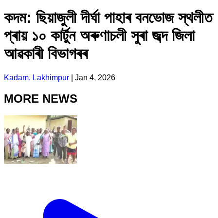
কদম: ছিয়াজুলী দীৰ্ঘা পাহাৰ বনভোজ স্থলীত
প্ৰায় ১০ কাৰ্টুন অৰুণাচলী সুৰা জব্দ জিলা
আৱকাৰী বিভাগৰৰ
Kadam, Lakhimpur
|
Jan 4, 2026
MORE NEWS