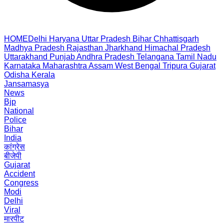
HOME
Delhi
Haryana
Uttar Pradesh
Bihar
Chhattisgarh
Madhya Pradesh
Rajasthan
Jharkhand
Himachal Pradesh
Uttarakhand
Punjab
Andhra Pradesh
Telangana
Tamil Nadu
Karnataka
Maharashtra
Assam
West Bengal
Tripura
Gujarat
Odisha
Kerala
Jansamasya
News
Bjp
National
Police
Bihar
India
कांग्रेस
बीजेपी
Gujarat
Accident
Congress
Modi
Delhi
Viral
मारपीट