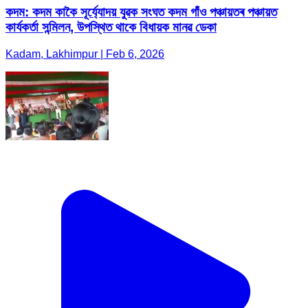
কদম: কদম কাকৈ সূৰ্য্যোদয় যুৱক সংঘত কদম গাঁ‌ও পঞ্চায়তৰ পঞ্চায়ত
কাৰ্যকৰ্তা সন্মিলন, উপস্থিত থাকে বিধায়ক মানৱ ডেকা
Kadam, Lakhimpur | Feb 6, 2026