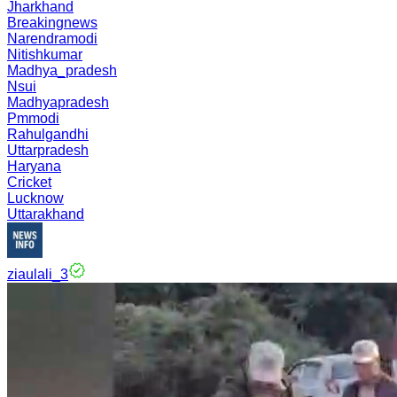
Jharkhand
Breakingnews
Narendramodi
Nitishkumar
Madhya_pradesh
Nsui
Madhyapradesh
Pmmodi
Rahulgandhi
Uttarpradesh
Haryana
Cricket
Lucknow
Uttarakhand
ziaulali_3