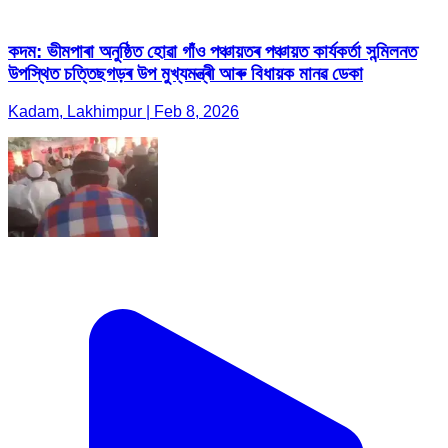
কদম: ভীমপাৰা অনুষ্ঠিত হোৱা গাঁও পঞ্চায়তৰ পঞ্চায়ত কাৰ্যকৰ্তা সন্মিলনত
উপস্থিত চত্তিছগড়ৰ উপ মুখ্যমন্ত্ৰী আৰু বিধায়ক মানৱ ডেকা
Kadam, Lakhimpur | Feb 8, 2026