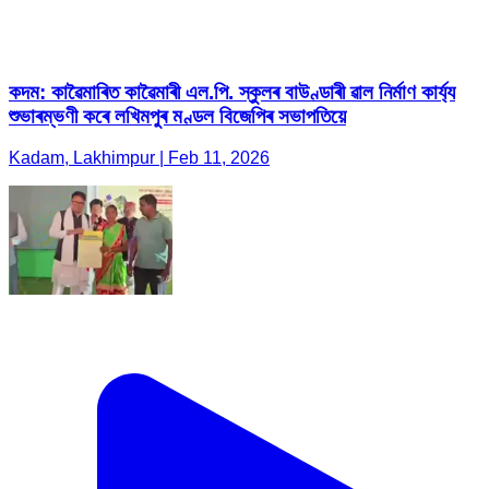
কদম: কাৱৈমাৰিত কাৱৈমাৰী এল.পি. স্কুলৰ বাউণ্ডাৰী ৱাল নিৰ্মাণ কাৰ্য্য
শুভাৰম্ভণী কৰে লখিমপুৰ মণ্ডল বিজেপিৰ সভাপতিয়ে
Kadam, Lakhimpur | Feb 11, 2026