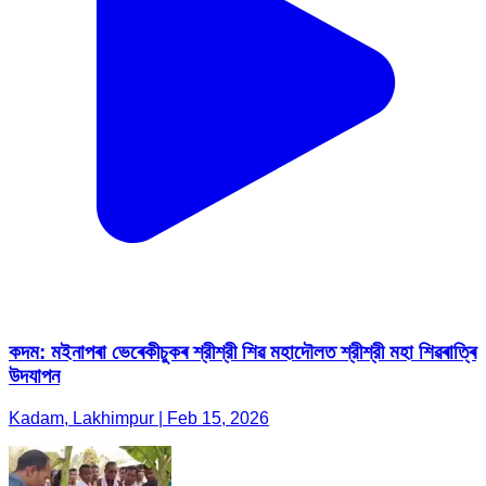
কদম: মইনাপৰা ভেৰেকীচুকৰ শ্রীশ্রী শিৱ মহাদৌলত শ্রীশ্রী মহা শিৱৰাত্ৰি
উদযাপন
Kadam, Lakhimpur | Feb 15, 2026