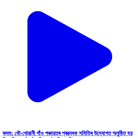
কদম: থৌ-থোৱানী গাঁও পঞ্চায়তৰ প্ৰৱন্ধক সমিতিৰ উদ্যোগত অনুষ্ঠিত হয়