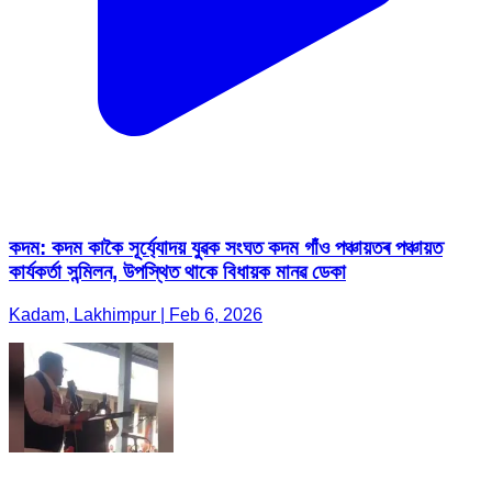
কদম: কদম কাকৈ সূৰ্য্যোদয় যুৱক সংঘত কদম গাঁ‌ও পঞ্চায়তৰ পঞ্চায়ত
কাৰ্যকৰ্তা সন্মিলন, উপস্থিত থাকে বিধায়ক মানৱ ডেকা
Kadam, Lakhimpur | Feb 6, 2026