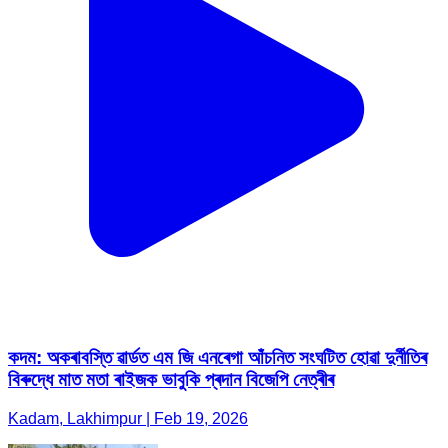
কদম: অকৰাবস্তি ৱাৰ্ডত এম জি এনৰেগা আঁচনিত সংঘটিত হোৱা দুর্নীতিৰ
বিৰুদ্ধে মাত মতা ৰাইজক ভাবুকি প্ৰদান বিজেপি নেত্ৰীৰ
Kadam, Lakhimpur | Feb 19, 2026