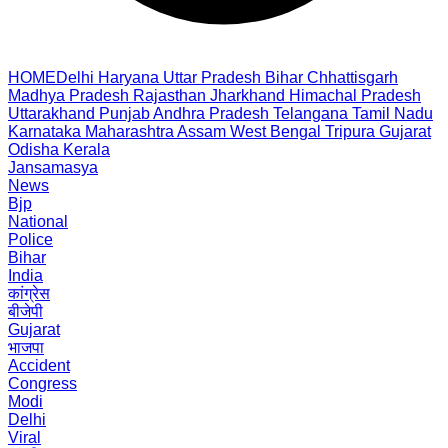
HOME
Delhi
Haryana
Uttar Pradesh
Bihar
Chhattisgarh
Madhya Pradesh
Rajasthan
Jharkhand
Himachal Pradesh
Uttarakhand
Punjab
Andhra Pradesh
Telangana
Tamil Nadu
Karnataka
Maharashtra
Assam
West Bengal
Tripura
Gujarat
Odisha
Kerala
Jansamasya
News
Bjp
National
Police
Bihar
India
कांग्रेस
बीजेपी
Gujarat
भाजपा
Accident
Congress
Modi
Delhi
Viral