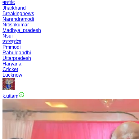
मारपीट
Jharkhand
Breakingnews
Narendramodi
Nitishkumar
Madhya_pradesh
Nsui
उत्तरप्रदेश
Pmmodi
Rahulgandhi
Uttarpradesh
Haryana
Cricket
Lucknow
k.uttam