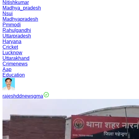
Nitishkumar
Madhya_pradesh
Nsui
Madhyapradesh
Pmmodi
Rahulgandhi
Uttarpradesh
Haryana
Cricket
Lucknow
Uttarakhand
Crimenews
Aap
Education
rajeshddnewsgma