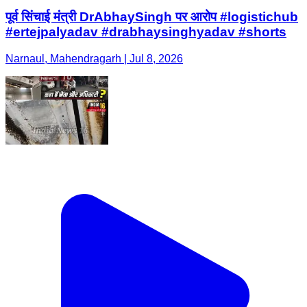
पूर्व सिंचाई मंत्री DrAbhaySingh पर आरोप #logistichub
#ertejpalyadav #drabhaysinghyadav #shorts
Narnaul, Mahendragarh | Jul 8, 2026