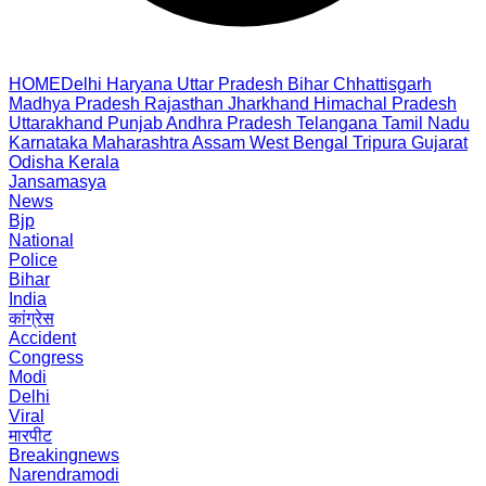
HOME
Delhi
Haryana
Uttar Pradesh
Bihar
Chhattisgarh
Madhya Pradesh
Rajasthan
Jharkhand
Himachal Pradesh
Uttarakhand
Punjab
Andhra Pradesh
Telangana
Tamil Nadu
Karnataka
Maharashtra
Assam
West Bengal
Tripura
Gujarat
Odisha
Kerala
Jansamasya
News
Bjp
National
Police
Bihar
India
कांग्रेस
Accident
Congress
Modi
Delhi
Viral
मारपीट
Breakingnews
Narendramodi