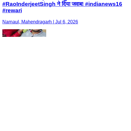
#RaoInderjeetSingh ने दिया जवाब! #indianews16
#rewari
Narnaul, Mahendragarh | Jul 6, 2026