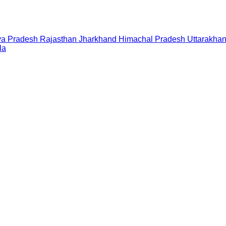
a Pradesh
Rajasthan
Jharkhand
Himachal Pradesh
Uttarakha
la