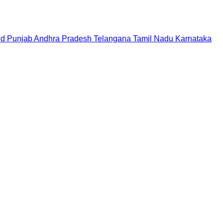
nd
Punjab
Andhra Pradesh
Telangana
Tamil Nadu
Karnataka