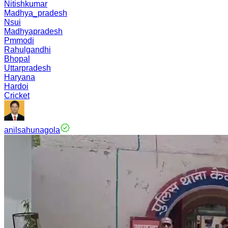
Nitishkumar
Madhya_pradesh
Nsui
Madhyapradesh
Pmmodi
Rahulgandhi
Bhopal
Uttarpradesh
Haryana
Hardoi
Cricket
anilsahunagola