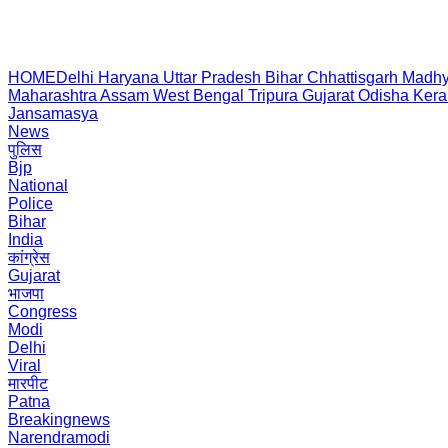
HOME
Delhi
Haryana
Uttar Pradesh
Bihar
Chhattisgarh
Madhy
Maharashtra
Assam
West Bengal
Tripura
Gujarat
Odisha
Kera
Jansamasya
News
पुलिस
Bjp
National
Police
Bihar
India
कांग्रेस
Gujarat
भाजपा
Congress
Modi
Delhi
Viral
मारपीट
Patna
Breakingnews
Narendramodi