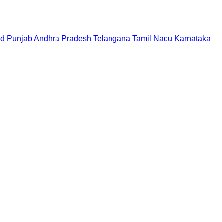
nd
Punjab
Andhra Pradesh
Telangana
Tamil Nadu
Karnataka