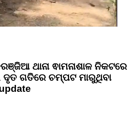
ରଞ୍ଜିଆ ଥାନା ଵାମନାଶାଳ ନିକଟରେ
 ଦୃତ ଗତିରେ ଚମ୍ପଟ ମାରୁଥିବା
supdate