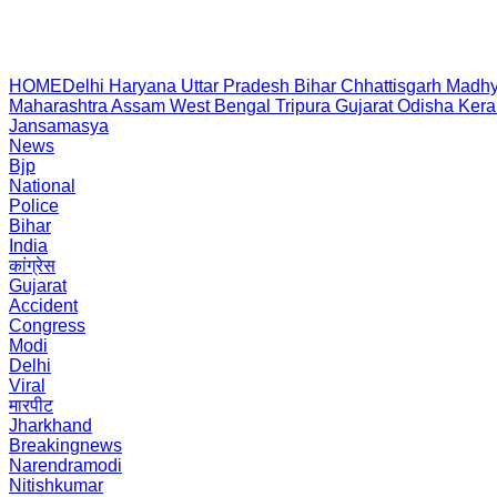
HOME
Delhi
Haryana
Uttar Pradesh
Bihar
Chhattisgarh
Madhy
Maharashtra
Assam
West Bengal
Tripura
Gujarat
Odisha
Kera
Jansamasya
News
Bjp
National
Police
Bihar
India
कांग्रेस
Gujarat
Accident
Congress
Modi
Delhi
Viral
मारपीट
Jharkhand
Breakingnews
Narendramodi
Nitishkumar