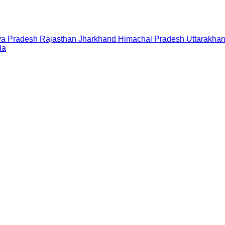
a Pradesh
Rajasthan
Jharkhand
Himachal Pradesh
Uttarakha
la