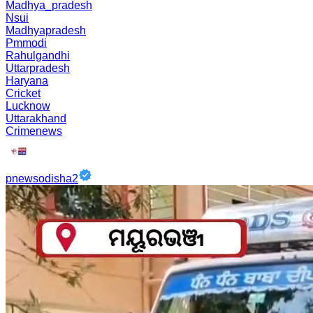
Madhya_pradesh
Nsui
Madhyapradesh
Pmmodi
Rahulgandhi
Uttarpradesh
Haryana
Cricket
Lucknow
Uttarakhand
Crimenews
pnewsodisha2