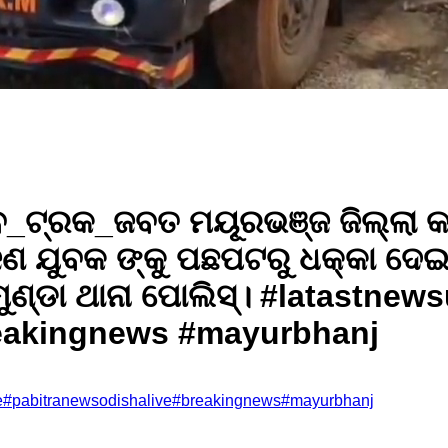
ବ_ଟ୍ରକ_ଜବତ ମୟୂରଭଞ୍ଜ ଜିଲ୍ଲା କ
ଜଣ ଯୁବକ ଙ୍କୁ ପଛପଟରୁ ଧକ୍କା ଦେଇ
ମୁଣ୍ଡା ଥାନା ପୋଲିସ୍। #latastnew
reakingnews #mayurbhanj
e
#
pabitranewsodishalive
#
breakingnews
#
mayurbhanj