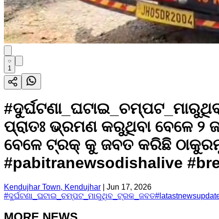
1
#ଦୁର୍ଘଟଣା_ଘଟାଇ_ଚମ୍ପଟ_ମାରୁଥି
ପ୍ରାତଃ ଭ୍ରମଣ କରୁଥିବା ବେଳେ ୨ 
ବେଳେ ଟ୍ରକ୍ କୁ ଜବତ କରିଛି ଠାକୁର
#pabitranewsodishalive #b
Kendujhar Town, Kendujhar
|
Jun 17, 2026
#
ଦୁର୍ଘଟଣା_ଘଟାଇ_ଚମ୍ପଟ_ମାରୁଥିବ_ଟ୍ରକ_ଜବତ
#
latastnewsupdat
MORE NEWS