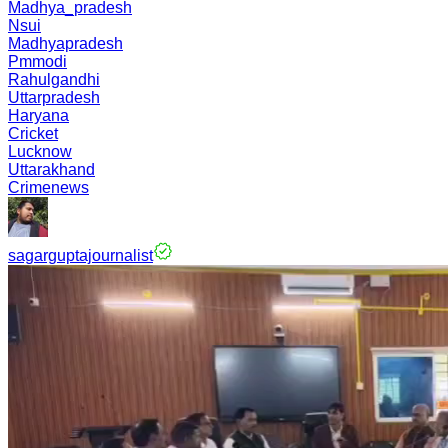
Madhya_pradesh
Nsui
Madhyapradesh
Pmmodi
Rahulgandhi
Uttarpradesh
Haryana
Cricket
Lucknow
Uttarakhand
Crimenews
sagarguptajournalist