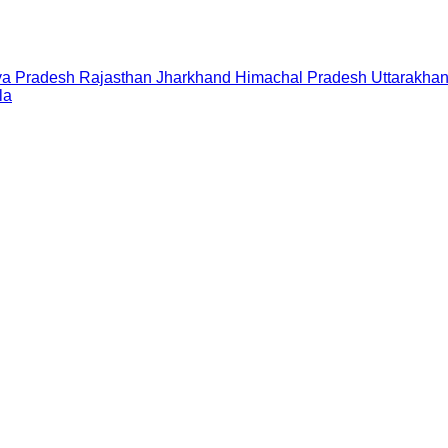
a Pradesh
Rajasthan
Jharkhand
Himachal Pradesh
Uttarakha
la