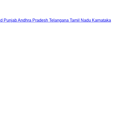
nd
Punjab
Andhra Pradesh
Telangana
Tamil Nadu
Karnataka