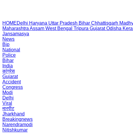
HOME
Delhi
Haryana
Uttar Pradesh
Bihar
Chhattisgarh
Madhy
Maharashtra
Assam
West Bengal
Tripura
Gujarat
Odisha
Kera
Jansamasya
News
Bjp
National
Police
Bihar
India
कांग्रेस
Gujarat
Accident
Congress
Modi
Delhi
Viral
मारपीट
Jharkhand
Breakingnews
Narendramodi
Nitishkumar