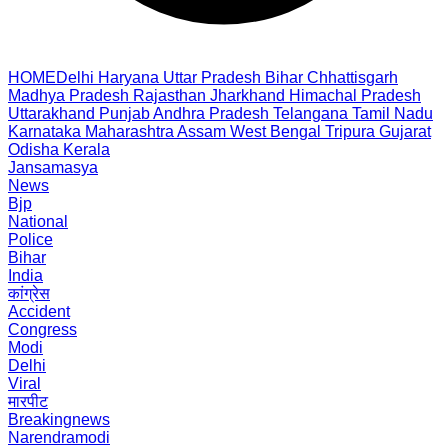
HOME
Delhi
Haryana
Uttar Pradesh
Bihar
Chhattisgarh
Madhya Pradesh
Rajasthan
Jharkhand
Himachal Pradesh
Uttarakhand
Punjab
Andhra Pradesh
Telangana
Tamil Nadu
Karnataka
Maharashtra
Assam
West Bengal
Tripura
Gujarat
Odisha
Kerala
Jansamasya
News
Bjp
National
Police
Bihar
India
कांग्रेस
Accident
Congress
Modi
Delhi
Viral
मारपीट
Breakingnews
Narendramodi