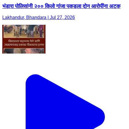
भंडारा पोलिसांनी २०० किलो गांजा पकडला दोन आरोपींना अटक
Lakhandur, Bhandara | Jul 27, 2026