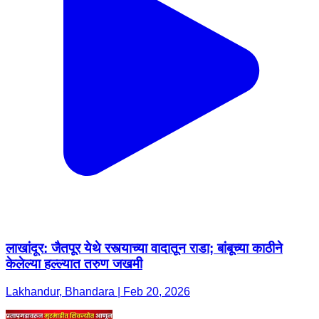
लाखांदूर: जैतपूर येथे रस्त्याच्या वादातून राडा; बांबूच्या काठीने
केलेल्या हल्ल्यात तरुण जखमी
Lakhandur, Bhandara | Feb 20, 2026