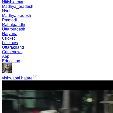
Nitishkumar
Madhya_pradesh
Nsui
Madhyapradesh
Pmmodi
Rahulgandhi
Uttarpradesh
Haryana
Cricket
Lucknow
Uttarakhand
Crimenews
Aap
Education
vishwapal.hajare