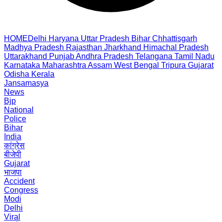
HOME
Delhi
Haryana
Uttar Pradesh
Bihar
Chhattisgarh
Madhya Pradesh
Rajasthan
Jharkhand
Himachal Pradesh
Uttarakhand
Punjab
Andhra Pradesh
Telangana
Tamil Nadu
Karnataka
Maharashtra
Assam
West Bengal
Tripura
Gujarat
Odisha
Kerala
Jansamasya
News
Bjp
National
Police
Bihar
India
कांग्रेस
बीजेपी
Gujarat
भाजपा
Accident
Congress
Modi
Delhi
Viral