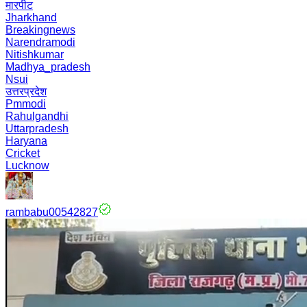
मारपीट
Jharkhand
Breakingnews
Narendramodi
Nitishkumar
Madhya_pradesh
Nsui
उत्तरप्रदेश
Pmmodi
Rahulgandhi
Uttarpradesh
Haryana
Cricket
Lucknow
rambabu00542827