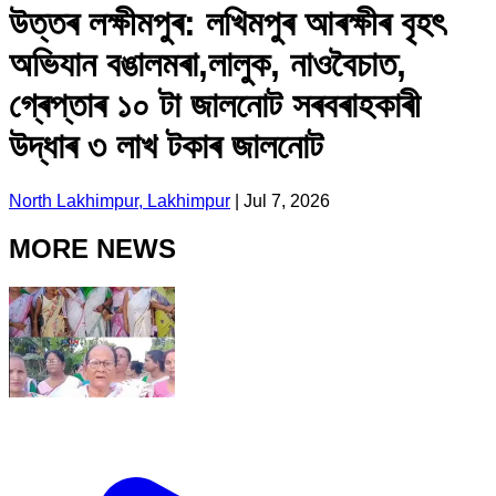
উত্তৰ লক্ষীমপুৰ: লখিমপুৰ আৰক্ষীৰ বৃহৎ
অভিযান বঙালমৰা,লালুক, নাওবৈচাত,
গ্ৰেপ্তাৰ ১০ টা জালনোট সৰবৰাহকাৰী
উদ্ধাৰ ৩ লাখ টকাৰ জালনোট
North Lakhimpur, Lakhimpur
|
Jul 7, 2026
MORE NEWS