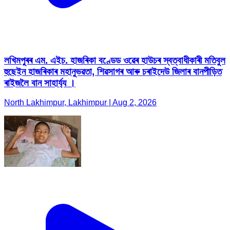
লখিমপুৰৰ এম. এইচ. হাজৰিকা বণ্ডেড ওৱেৰ হাউচৰ স্বত্বাধীকাৰী মতিবুল
হুছেইন হাজৰিকাৰ মহানুভৱতা, শিৱসাগৰ আৰু চৰাইদেউ জিলাৰ বানপীড়িত
ৰাইজলৈ বান সাহাৰ্য্য ।
North Lakhimpur, Lakhimpur | Aug 2, 2026