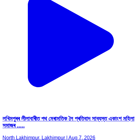
লখিমপুৰৰ লীলাবাৰীত পথ মেৰামতিক লৈ প্ৰতিবাদ সাব্যস্ত একাংশ মহিলা
সমাজৰ .....
North Lakhimpur, Lakhimpur | Aug 7, 2026