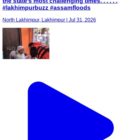
the state’s most challenging times. . . . . .
#lakhimpurbuzz #assamfloods
North Lakhimpur, Lakhimpur | Jul 31, 2026