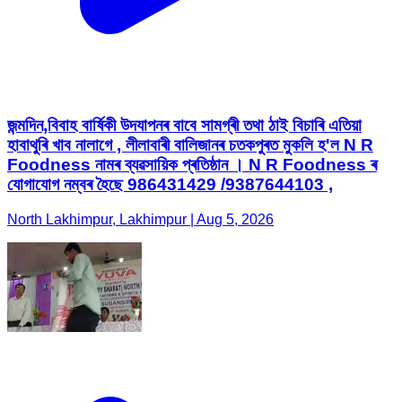
জন্মদিন,বিবাহ বাৰ্ষিকী উদযাপনৰ বাবে সামগ্ৰী তথা ঠাই বিচাৰি এতিয়া
হাবাথুৰি খাব নালাগে , লীলাবাৰী বালিজানৰ চতকপুৰত মুকলি হ'ল N R
Foodness নামৰ ব্যৱসায়িক প্ৰতিষ্ঠান । N R Foodness ৰ
যোগাযোগ নম্বৰ হৈছে 986431429 /9387644103 ,
North Lakhimpur, Lakhimpur | Aug 5, 2026