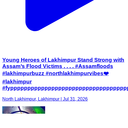
Young Heroes of Lakhimpur Stand Strong with
Assam’s Flood Victims . . . . #Assamfloods
#lakhimpurbuzz #northlakhimpurvibes❤️
#lakhimpur
#fypppppppppppppppppppppppppppppppppp
North Lakhimpur, Lakhimpur | Jul 31, 2026