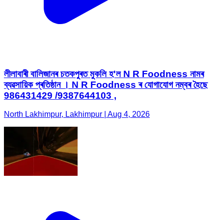
লীলাবাৰী বালিজানৰ চতকপুৰত মুকলি হ'ল N R Foodness নামৰ
ব্যৱসায়িক প্ৰতিষ্ঠান । N R Foodness ৰ যোগাযোগ নম্বৰ হৈছে
986431429 /9387644103 ,
North Lakhimpur, Lakhimpur | Aug 4, 2026