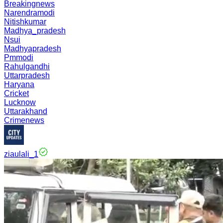
Breakingnews
Narendramodi
Nitishkumar
Madhya_pradesh
Nsui
Madhyapradesh
Pmmodi
Rahulgandhi
Uttarpradesh
Haryana
Cricket
Lucknow
Uttarakhand
Crimenews
ziaulali_1