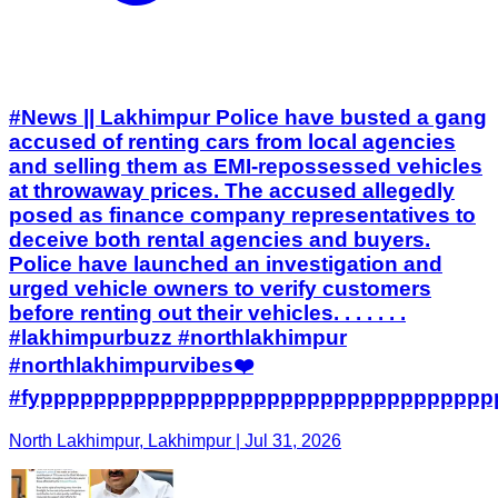
#News || Lakhimpur Police have busted a gang
accused of renting cars from local agencies
and selling them as EMI-repossessed vehicles
at throwaway prices. The accused allegedly
posed as finance company representatives to
deceive both rental agencies and buyers.
Police have launched an investigation and
urged vehicle owners to verify customers
before renting out their vehicles. . . . . . .
#lakhimpurbuzz #northlakhimpur
#northlakhimpurvibes❤️
#fypppppppppppppppppppppppppppppppppp
North Lakhimpur, Lakhimpur | Jul 31, 2026