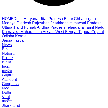
HOME
Delhi
Haryana
Uttar Pradesh
Bihar
Chhattisgarh
Madhya Pradesh
Rajasthan
Jharkhand
Himachal Pradesh
Uttarakhand
Punjab
Andhra Pradesh
Telangana
Tamil Nadu
Karnataka
Maharashtra
Assam
West Bengal
Tripura
Gujarat
Odisha
Kerala
Jansamasya
News
Bjp
National
Police
Bihar
India
कांग्रेस
Gujarat
Accident
Congress
Modi
Delhi
Viral
मारपीट
Jharkhand