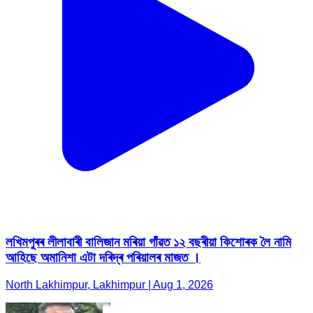
লখিমপুৰৰ লীলাবাৰী বালিজান মৰিয়া গাঁৱত ১২ বছৰীয়া কিশোৰক লৈ নামি
আহিছে অমানিশা এটা দৰিদ্ৰ পৰিয়ালৰ মাজত ।
North Lakhimpur, Lakhimpur | Aug 1, 2026