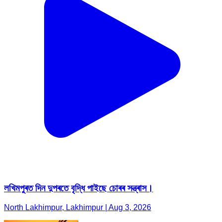
লখিমপুৰত দিন দুপৰতে বৃদ্ধি পাইছে চোৰৰ সন্ত্ৰাস।
North Lakhimpur, Lakhimpur | Aug 3, 2026