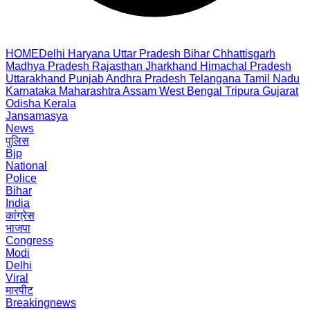
HOME
Delhi
Haryana
Uttar Pradesh
Bihar
Chhattisgarh
Madhya Pradesh
Rajasthan
Jharkhand
Himachal Pradesh
Uttarakhand
Punjab
Andhra Pradesh
Telangana
Tamil Nadu
Karnataka
Maharashtra
Assam
West Bengal
Tripura
Gujarat
Odisha
Kerala
Jansamasya
News
पुलिस
Bjp
National
Police
Bihar
India
कांग्रेस
भाजपा
Congress
Modi
Delhi
Viral
मारपीट
Breakingnews