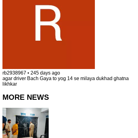
rb2938967
•
245 days ago
agar driver Bach Gaya to yog 14 se milaya dukhad ghatna
likhkar
MORE NEWS