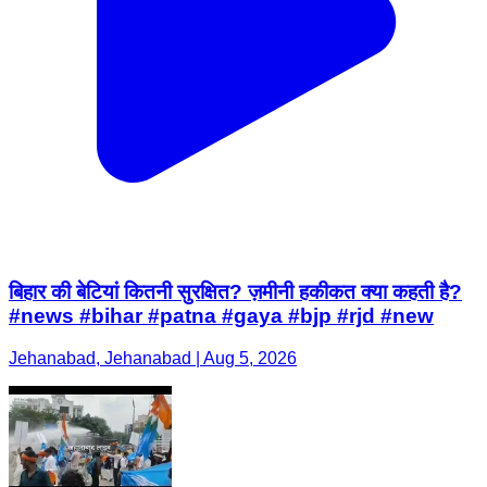
बिहार की बेटियां कितनी सुरक्षित? ज़मीनी हकीकत क्या कहती है?
#news #bihar #patna #gaya #bjp #rjd #new
Jehanabad, Jehanabad | Aug 5, 2026