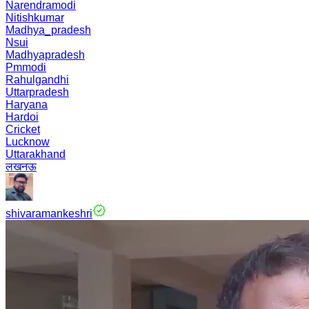
Narendramodi
Nitishkumar
Madhya_pradesh
Nsui
Madhyapradesh
Pmmodi
Rahulgandhi
Uttarpradesh
Haryana
Hardoi
Cricket
Lucknow
Uttarakhand
लखनऊ
shivaramankeshri