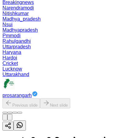
Breakingnews
Narendramodi
Nitishkumar
Madhya_pradesh
Nsui
Madhyapradesh
Pmmodi
Rahulgandhi
Uttarpradesh
Haryana
Hardoi
Cricket
Lucknow
Uttarakhand
prosarangarh
Previous slide
Next slide