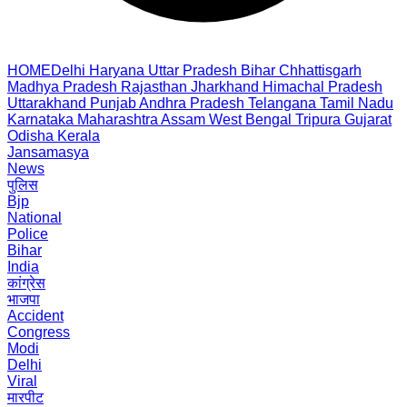
HOME
Delhi
Haryana
Uttar Pradesh
Bihar
Chhattisgarh
Madhya Pradesh
Rajasthan
Jharkhand
Himachal Pradesh
Uttarakhand
Punjab
Andhra Pradesh
Telangana
Tamil Nadu
Karnataka
Maharashtra
Assam
West Bengal
Tripura
Gujarat
Odisha
Kerala
Jansamasya
News
पुलिस
Bjp
National
Police
Bihar
India
कांग्रेस
भाजपा
Accident
Congress
Modi
Delhi
Viral
मारपीट