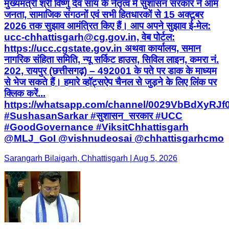
मुख्यमंत्री श्री विष्णु देव साय के नेतृत्व में सुशासन सरकार ने आम
जनता, सामाजिक संगठनों एवं सभी हितधारकों से 15 अक्टूबर
2026 तक सुझाव आमंत्रित किए हैं। आप अपने सुझाव ई-मेल:
ucc-chhattisgarh@cg.gov.in, वेब पोर्टल:
https://ucc.cgstate.gov.in अथवा कार्यालय, समान
नागरिक संहिता समिति, न्यू सर्किट हाउस, सिविल लाइन, कमरा नं.
202, रायपुर (छत्तीसगढ़) – 492001 के पते पर डाक के माध्यम
से भेज सकते हैं। हमारे व्हॉट्सऐप चैनल से जुड़ने के लिए लिंक पर
क्लिक करें...
https://whatsapp.com/channel/0029VbBdXyRJ
#SushasanSarkar #सुशासन_सरकार #UCC
#GoodGovernance #ViksitChhattisgarh
@MLJ_GoI @vishnudeosai @chhattisgarhcmo
Sarangarh Bilaigarh, Chhattisgarh | Aug 5, 2026