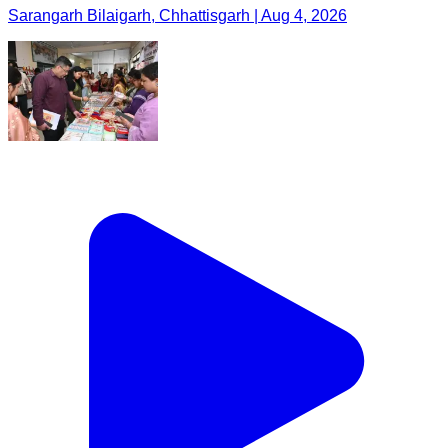
Sarangarh Bilaigarh, Chhattisgarh | Aug 4, 2026