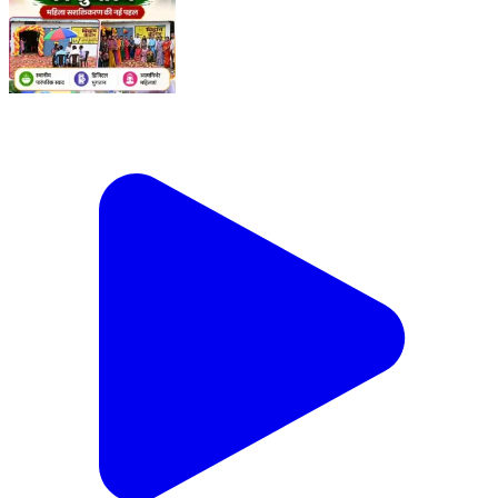
सारंगढ़ कलेक्ट्रेट परिसर में 'बिहान कैंटीन' का शुभारंभ। कलेक्टर