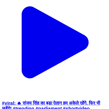
#viral: 🔥 संजय सिंह का बड़ा ऐलान हम अकेले रहेंगे, फिर भी
लड़ेंगे! #trending #parliament #shortvideo