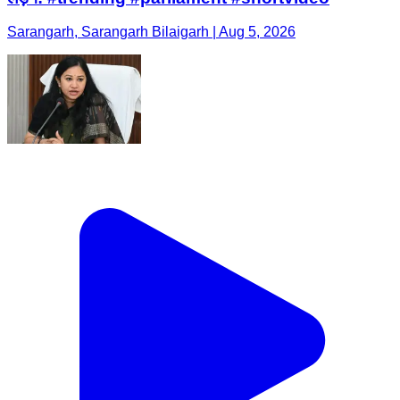
Sarangarh, Sarangarh Bilaigarh | Aug 5, 2026