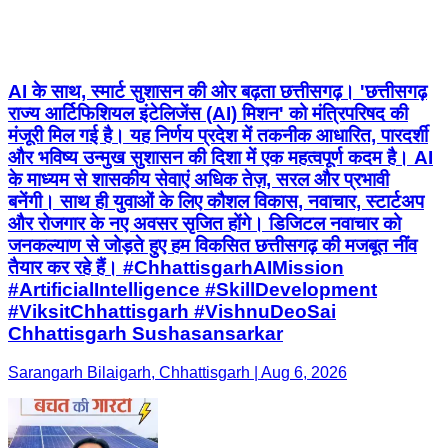
AI के साथ, स्मार्ट सुशासन की ओर बढ़ता छत्तीसगढ़। 'छत्तीसगढ़
राज्य आर्टिफिशियल इंटेलिजेंस (AI) मिशन' को मंत्रिपरिषद की
मंजूरी मिल गई है। यह निर्णय प्रदेश में तकनीक आधारित, पारदर्शी
और भविष्य उन्मुख सुशासन की दिशा में एक महत्वपूर्ण कदम है। AI
के माध्यम से शासकीय सेवाएं अधिक तेज़, सरल और प्रभावी
बनेंगी। साथ ही युवाओं के लिए कौशल विकास, नवाचार, स्टार्टअप
और रोजगार के नए अवसर सृजित होंगे। डिजिटल नवाचार को
जनकल्याण से जोड़ते हुए हम विकसित छत्तीसगढ़ की मजबूत नींव
तैयार कर रहे हैं। #ChhattisgarhAIMission
#ArtificialIntelligence #SkillDevelopment
#ViksitChhattisgarh #VishnuDeoSai
Chhattisgarh Sushasansarkar
Sarangarh Bilaigarh, Chhattisgarh | Aug 6, 2026