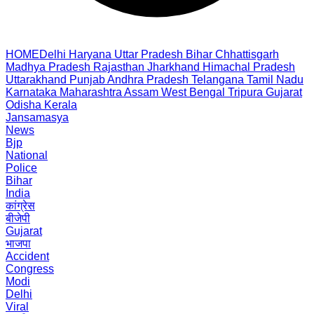
HOME
Delhi
Haryana
Uttar Pradesh
Bihar
Chhattisgarh
Madhya Pradesh
Rajasthan
Jharkhand
Himachal Pradesh
Uttarakhand
Punjab
Andhra Pradesh
Telangana
Tamil Nadu
Karnataka
Maharashtra
Assam
West Bengal
Tripura
Gujarat
Odisha
Kerala
Jansamasya
News
Bjp
National
Police
Bihar
India
कांग्रेस
बीजेपी
Gujarat
भाजपा
Accident
Congress
Modi
Delhi
Viral