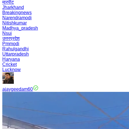
मारपीट
Jharkhand
Breakingnews
Narendramodi
Nitishkumar
Madhya_pradesh
Nsui
उत्तरप्रदेश
Pmmodi
Rahulgandhi
Uttarpradesh
Haryana
Cricket
Lucknow
ajaygeedam60