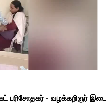
க்கெட் பரிசோதகர் - வழக்கறிஞர் இட