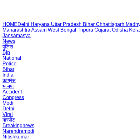
HOME
Delhi
Haryana
Uttar Pradesh
Bihar
Chhattisgarh
Madhy
Maharashtra
Assam
West Bengal
Tripura
Gujarat
Odisha
Kera
Jansamasya
News
पुलिस
Bjp
National
Police
Bihar
India
कांग्रेस
भाजपा
Accident
Congress
Modi
Delhi
Viral
मारपीट
Breakingnews
Narendramodi
Nitishkumar