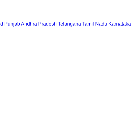
nd
Punjab
Andhra Pradesh
Telangana
Tamil Nadu
Karnataka