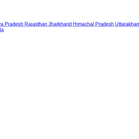
a Pradesh
Rajasthan
Jharkhand
Himachal Pradesh
Uttarakha
la