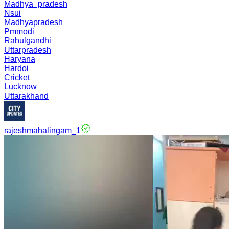
Madhya_pradesh
Nsui
Madhyapradesh
Pmmodi
Rahulgandhi
Uttarpradesh
Haryana
Hardoi
Cricket
Lucknow
Uttarakhand
rajeshmahalingam_1