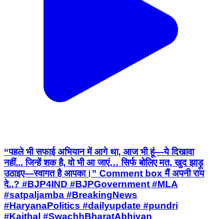
“पहले भी सफाई अभियान में आगे था, आज भी हूं—ये दिखावा
नहीं... जिन्हें शक है, वो भी आ जाएं… सिर्फ बोलिए मत, खुद झाड़ू
उठाइए—स्वागत है आपका।” Comment box मैं अपनी राय
दे..? #BJP4IND #BJPGovernment #MLA
#satpaljamba #BreakingNews
#HaryanaPolitics #dailyupdate #pundri
#Kaithal #SwachhBharatAbhiyan