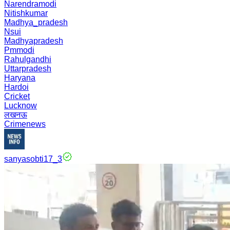
Narendramodi
Nitishkumar
Madhya_pradesh
Nsui
Madhyapradesh
Pmmodi
Rahulgandhi
Uttarpradesh
Haryana
Hardoi
Cricket
Lucknow
लखनऊ
Crimenews
sanyasobti17_3