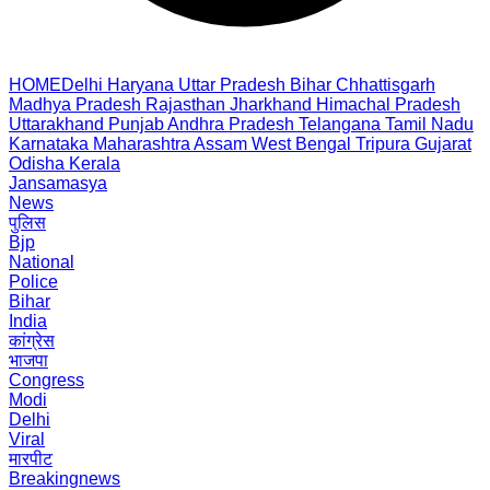
HOME
Delhi
Haryana
Uttar Pradesh
Bihar
Chhattisgarh
Madhya Pradesh
Rajasthan
Jharkhand
Himachal Pradesh
Uttarakhand
Punjab
Andhra Pradesh
Telangana
Tamil Nadu
Karnataka
Maharashtra
Assam
West Bengal
Tripura
Gujarat
Odisha
Kerala
Jansamasya
News
पुलिस
Bjp
National
Police
Bihar
India
कांग्रेस
भाजपा
Congress
Modi
Delhi
Viral
मारपीट
Breakingnews