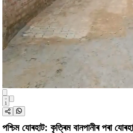
1
পশ্চিম যোৰহাট: কৃত্ৰিম বানপানীৰ পৰা যোৰহা