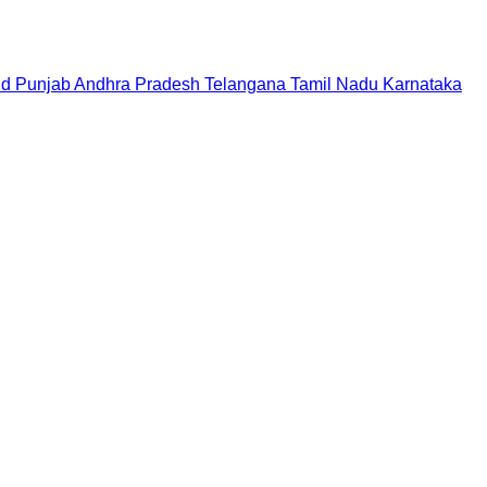
nd
Punjab
Andhra Pradesh
Telangana
Tamil Nadu
Karnataka