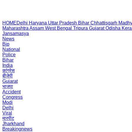
HOME
Delhi
Haryana
Uttar Pradesh
Bihar
Chhattisgarh
Madhy
Maharashtra
Assam
West Bengal
Tripura
Gujarat
Odisha
Kera
Jansamasya
News
Bjp
National
Police
Bihar
India
कांग्रेस
बीजेपी
Gujarat
भाजपा
Accident
Congress
Modi
Delhi
Viral
मारपीट
Jharkhand
Breakingnews