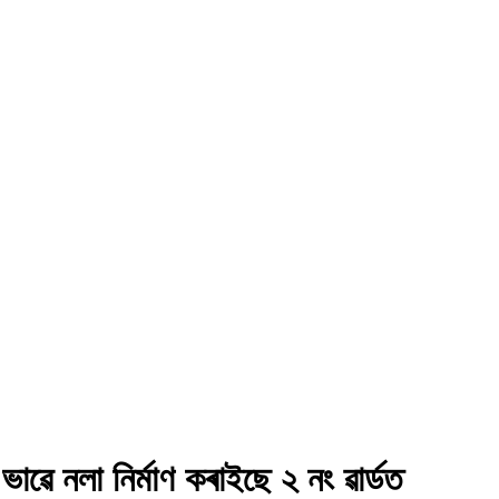
াৱে নলা নিৰ্মাণ কৰাইছে ২ নং ৱাৰ্ডত