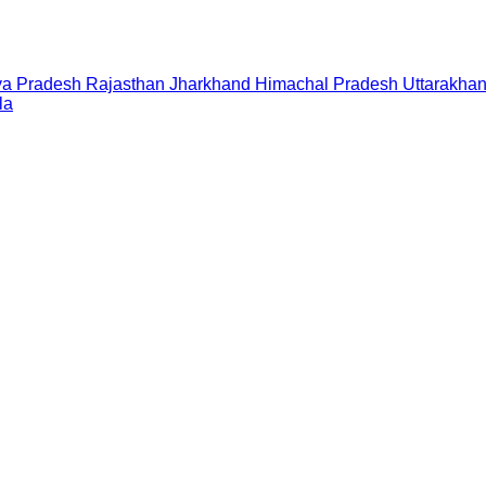
a Pradesh
Rajasthan
Jharkhand
Himachal Pradesh
Uttarakha
la