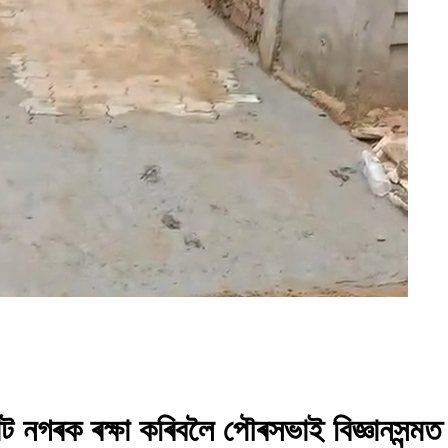
ট নগৰক ৰক্ষা কৰিবলৈ পৌৰসভাই বিজ্ঞানসন্মত ভ