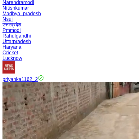
Narendramodi
Nitishkumar
Madhya_pradesh
Nsui
उत्तरप्रदेश
Pmmodi
Rahulgandhi
Uttarpradesh
Haryana
Cricket
Lucknow
priyanka1162_2