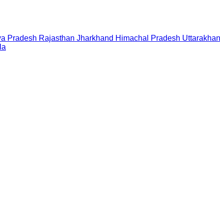
a Pradesh
Rajasthan
Jharkhand
Himachal Pradesh
Uttarakha
la