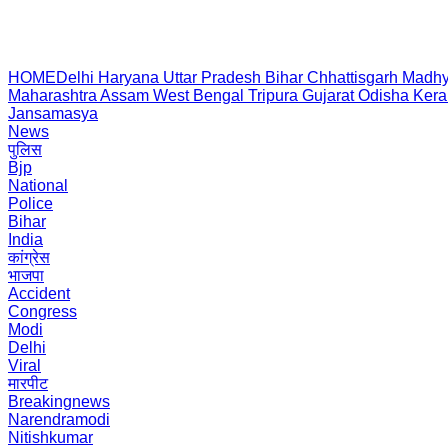
HOME
Delhi
Haryana
Uttar Pradesh
Bihar
Chhattisgarh
Madhy
Maharashtra
Assam
West Bengal
Tripura
Gujarat
Odisha
Kera
Jansamasya
News
पुलिस
Bjp
National
Police
Bihar
India
कांग्रेस
भाजपा
Accident
Congress
Modi
Delhi
Viral
मारपीट
Breakingnews
Narendramodi
Nitishkumar