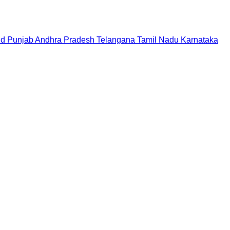
nd
Punjab
Andhra Pradesh
Telangana
Tamil Nadu
Karnataka