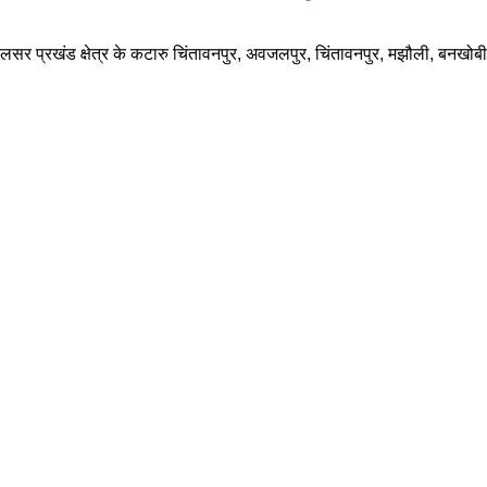
 । बेलसर प्रखंड क्षेत्र के कटारु चिंतावनपुर, अवजलपुर, चिंतावनपुर, मझौली, बनखोब