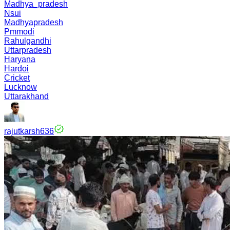
Madhya_pradesh
Nsui
Madhyapradesh
Pmmodi
Rahulgandhi
Uttarpradesh
Haryana
Hardoi
Cricket
Lucknow
Uttarakhand
rajutkarsh636