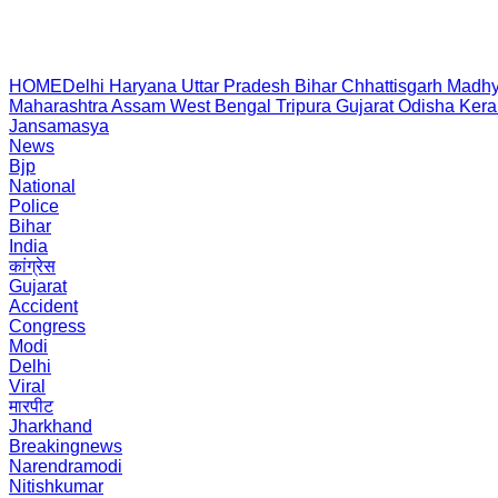
HOME
Delhi
Haryana
Uttar Pradesh
Bihar
Chhattisgarh
Madhy
Maharashtra
Assam
West Bengal
Tripura
Gujarat
Odisha
Kera
Jansamasya
News
Bjp
National
Police
Bihar
India
कांग्रेस
Gujarat
Accident
Congress
Modi
Delhi
Viral
मारपीट
Jharkhand
Breakingnews
Narendramodi
Nitishkumar