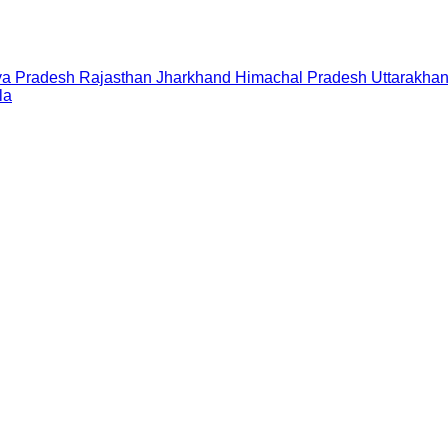
a Pradesh
Rajasthan
Jharkhand
Himachal Pradesh
Uttarakha
la