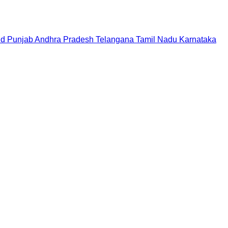
nd
Punjab
Andhra Pradesh
Telangana
Tamil Nadu
Karnataka