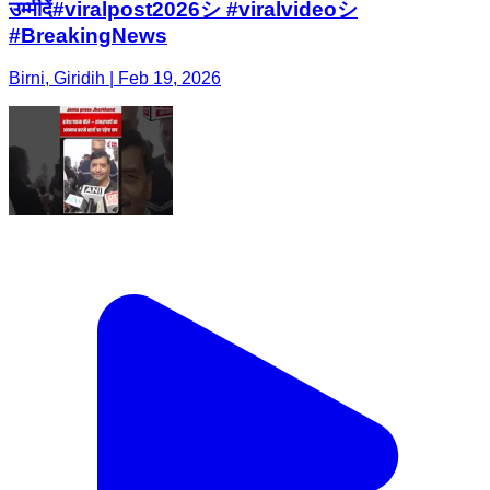
उम्मीदें#viralpost2026シ #viralvideoシ
#BreakingNews
Birni, Giridih | Feb 19, 2026