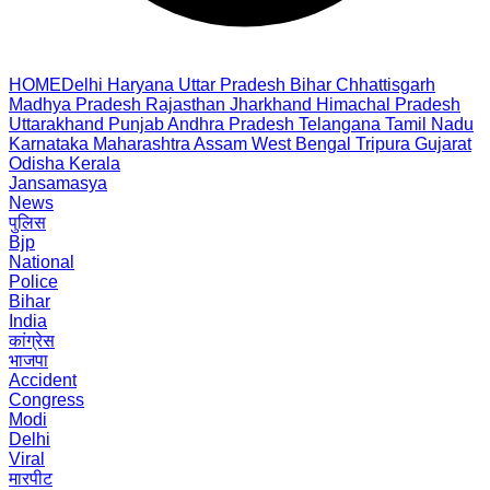
HOME
Delhi
Haryana
Uttar Pradesh
Bihar
Chhattisgarh
Madhya Pradesh
Rajasthan
Jharkhand
Himachal Pradesh
Uttarakhand
Punjab
Andhra Pradesh
Telangana
Tamil Nadu
Karnataka
Maharashtra
Assam
West Bengal
Tripura
Gujarat
Odisha
Kerala
Jansamasya
News
पुलिस
Bjp
National
Police
Bihar
India
कांग्रेस
भाजपा
Accident
Congress
Modi
Delhi
Viral
मारपीट