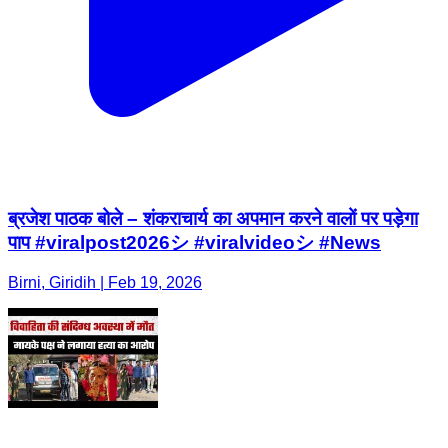
ब्रजेश पाठक बोले – शंकराचार्य का अपमान करने वालों पर पड़ेगा
पाप #viralpost2026シ #viralvideoシ #News
Birni, Giridih | Feb 19, 2026