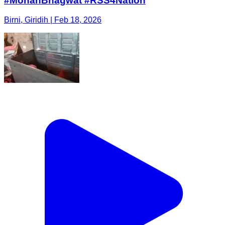
#MohanBhagwat #RSS4Nation
Birni, Giridih | Feb 18, 2026