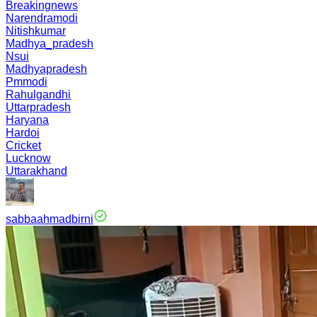
Breakingnews
Narendramodi
Nitishkumar
Madhya_pradesh
Nsui
Madhyapradesh
Pmmodi
Rahulgandhi
Uttarpradesh
Haryana
Hardoi
Cricket
Lucknow
Uttarakhand
sabbaahmadbirni