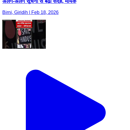
अलग-अलग सूचना से बढ़ा संदेह, मायके
Birni, Giridih | Feb 18, 2026