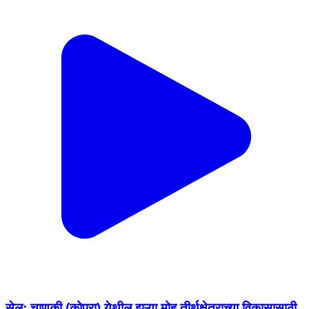
सेलू: चाणकी (कोपरा) येथील झऱ्या मोह तीर्थक्षेत्राच्या विकासासाठी