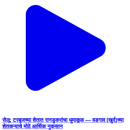
सेलू: टरबूजच्या शेतात रानडुकरांचा धुमाकूळ — वडगाव (खुर्द)च्या
शेतकऱ्याचे मोठे आर्थिक नुकसान