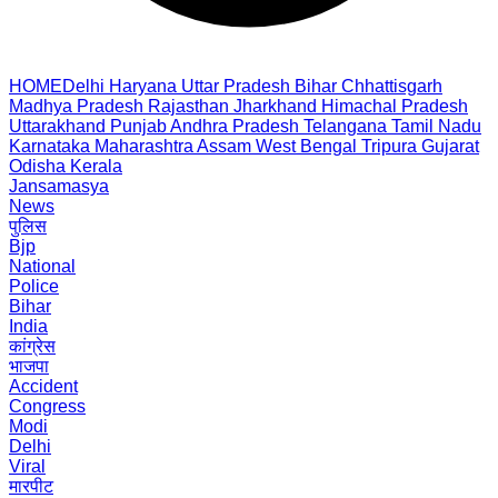
HOME
Delhi
Haryana
Uttar Pradesh
Bihar
Chhattisgarh
Madhya Pradesh
Rajasthan
Jharkhand
Himachal Pradesh
Uttarakhand
Punjab
Andhra Pradesh
Telangana
Tamil Nadu
Karnataka
Maharashtra
Assam
West Bengal
Tripura
Gujarat
Odisha
Kerala
Jansamasya
News
पुलिस
Bjp
National
Police
Bihar
India
कांग्रेस
भाजपा
Accident
Congress
Modi
Delhi
Viral
मारपीट