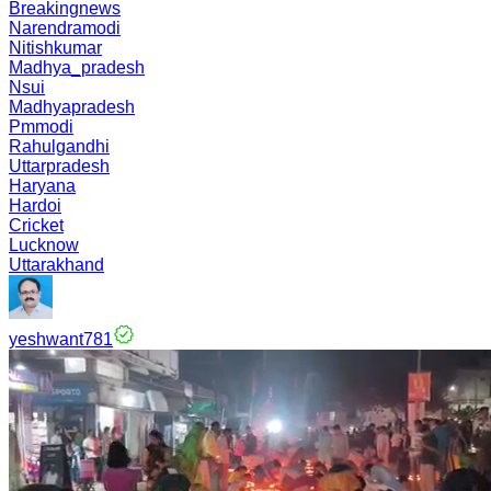
Breakingnews
Narendramodi
Nitishkumar
Madhya_pradesh
Nsui
Madhyapradesh
Pmmodi
Rahulgandhi
Uttarpradesh
Haryana
Hardoi
Cricket
Lucknow
Uttarakhand
yeshwant781