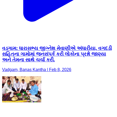
વડગામ: ધારાસભ્ય જીગ્નેશ મેવાણીએ અંધારીયા, વગદડી
સહિતના ગામોમાં જનસંપર્ક કરી લોકોના પ્રશ્નો જાણ્યા
અને તેમના સાથે ચર્ચા કરી.
Vadgam, Banas Kantha | Feb 8, 2026