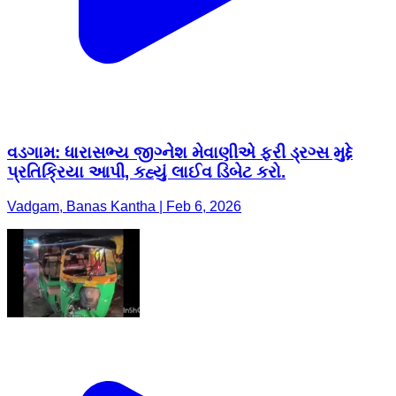
વડગામ: ધારાસભ્ય જીગ્નેશ મેવાણીએ ફરી ડ્રગ્સ મુદ્દે
પ્રતિક્રિયા આપી, કહ્યું લાઈવ ડિબેટ કરો.
Vadgam, Banas Kantha | Feb 6, 2026