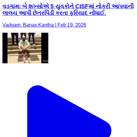
વડગામ: બે શખ્સોએ 5 યુવકોને CISFમાં નોકરી આપવાની
લાલચ આપી છેતરપિંડી કરતા ફરિયાદ નોંધાઈ.
Vadgam, Banas Kantha | Feb 19, 2026