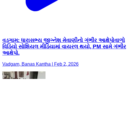
વડગામ: ધારાસભ્ય જીગ્નેશ મેવાણીનો ગંભીર આક્ષેપોવાળો
વિડિયો સોશિયલ મીડિયામાં વાયરલ થયો, PM સામે ગંભીર
આક્ષેપો.
Vadgam, Banas Kantha | Feb 2, 2026