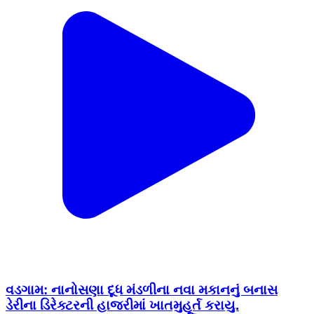
વડગામ: નાનોસણા દૂધ મંડળીના નવા મકાનનું બનાસ
ડેરીના ડિરેક્ટરની હાજરીમાં ખાતમુહૂર્ત કરાયુ.