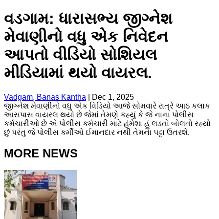
વડગામ: ધારાસભ્ય જીગ્નેશ
મેવાણીનો વધુ એક નિવેદન
આપતો વીડિયો સોશિયલ
મીડિયામાં થયો વાયરલ.
Vadgam, Banas Kantha
|
Dec 1, 2025
જીગ્નેશ મેવાણીનો વધુ એક વિડિયો આજે સોમવારે રાત્રે આઠ કલાક
આસપાસ વાયરલ થયો છે જેમાં તેમણે કહ્યું કે જે નાના પોલીસ
કર્મચારીઓ છે એ પોલીસ કર્મચારી માટે હંમેશા હું લડતો બોલતો રહ્યો
છું પરંતુ જે પોલીસ કર્મીઓ ઈમાનદાર નથી તેમના પટ્ટા ઉતરશે.
MORE NEWS