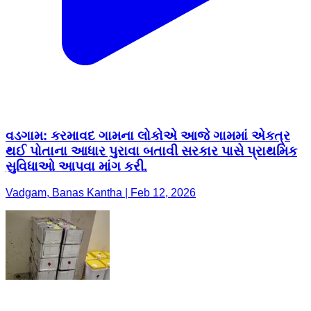
વડગામ: કરમાવદ ગામના લોકોએ આજે ગામમાં એકત્ર
થઈ પોતાના આધાર પુરાવા બતાવી સરકાર પાસે પ્રાથમિક
સુવિધાઓ આપવા માંગ કરી.
Vadgam, Banas Kantha | Feb 12, 2026