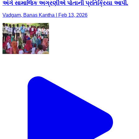
અંગે સામાજિક અગ્રણીએ પોતાની પ્રતિક્રિયા આપી.
Vadgam, Banas Kantha | Feb 13, 2026