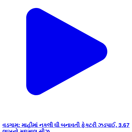
વડગામ: માહીમાં નકલી ઘી બનાવતી ફેક્ટરી ઝડપાઈ, 3.67
લાખનો મુદ્દામાલ સીઝ.