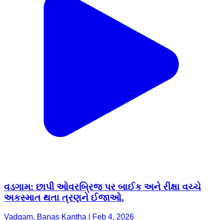
વડગામ: છાપી ઓવરબ્રિજ પર બાઈક અને રીક્ષા વચ્ચે
અકસ્માત થતા ત્રણને ઈજાઓ.
Vadgam, Banas Kantha | Feb 4, 2026