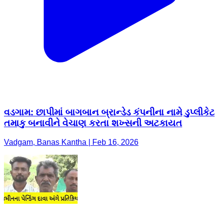
વડગામ: છાપીમાં બાગબાન બ્રાન્ડેડ કંપનીના નામે ડુપ્લીકેટ
તમાકુ બનાવીને વેચાણ કરતા શખ્સની અટકાયત
Vadgam, Banas Kantha | Feb 16, 2026