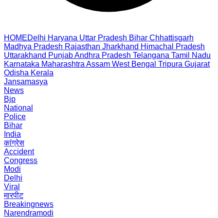
HOME
Delhi
Haryana
Uttar Pradesh
Bihar
Chhattisgarh
Madhya Pradesh
Rajasthan
Jharkhand
Himachal Pradesh
Uttarakhand
Punjab
Andhra Pradesh
Telangana
Tamil Nadu
Karnataka
Maharashtra
Assam
West Bengal
Tripura
Gujarat
Odisha
Kerala
Jansamasya
News
Bjp
National
Police
Bihar
India
कांग्रेस
Accident
Congress
Modi
Delhi
Viral
मारपीट
Breakingnews
Narendramodi