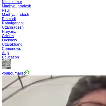
Nitishkumar
Madhya_pradesh
Nsui
Madhyapradesh
Pmmodi
Rahulgandhi
Uttarpradesh
Haryana
Cricket
Lucknow
Uttarakhand
Crimenews
Aap
Education
yourjournalist