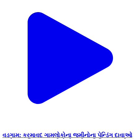
વડગામ: કરમાવદ ગામલોકોના જમીનોના પેન્ડિંગ દાવાઓ