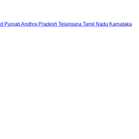
nd
Punjab
Andhra Pradesh
Telangana
Tamil Nadu
Karnataka