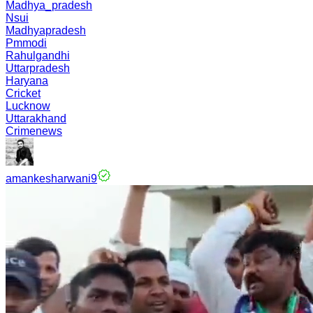
Madhya_pradesh
Nsui
Madhyapradesh
Pmmodi
Rahulgandhi
Uttarpradesh
Haryana
Cricket
Lucknow
Uttarakhand
Crimenews
amankesharwani9