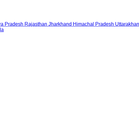
a Pradesh
Rajasthan
Jharkhand
Himachal Pradesh
Uttarakha
la