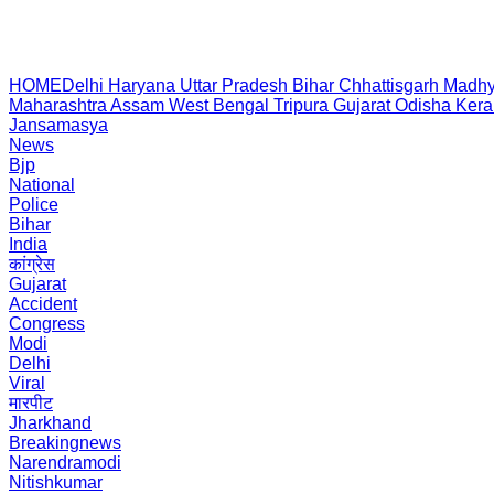
HOME
Delhi
Haryana
Uttar Pradesh
Bihar
Chhattisgarh
Madhy
Maharashtra
Assam
West Bengal
Tripura
Gujarat
Odisha
Kera
Jansamasya
News
Bjp
National
Police
Bihar
India
कांग्रेस
Gujarat
Accident
Congress
Modi
Delhi
Viral
मारपीट
Jharkhand
Breakingnews
Narendramodi
Nitishkumar