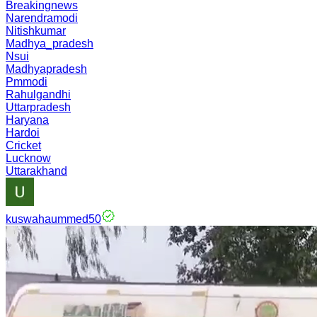
Breakingnews
Narendramodi
Nitishkumar
Madhya_pradesh
Nsui
Madhyapradesh
Pmmodi
Rahulgandhi
Uttarpradesh
Haryana
Hardoi
Cricket
Lucknow
Uttarakhand
kuswahaummed50