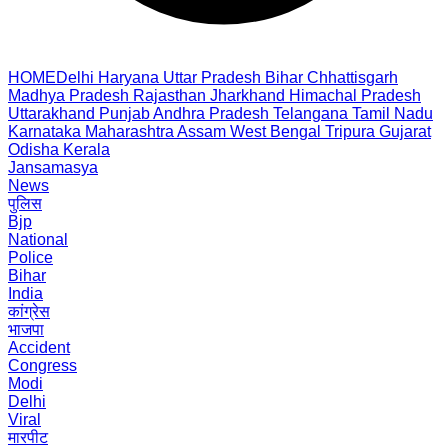
HOME
Delhi
Haryana
Uttar Pradesh
Bihar
Chhattisgarh
Madhya Pradesh
Rajasthan
Jharkhand
Himachal Pradesh
Uttarakhand
Punjab
Andhra Pradesh
Telangana
Tamil Nadu
Karnataka
Maharashtra
Assam
West Bengal
Tripura
Gujarat
Odisha
Kerala
Jansamasya
News
पुलिस
Bjp
National
Police
Bihar
India
कांग्रेस
भाजपा
Accident
Congress
Modi
Delhi
Viral
मारपीट