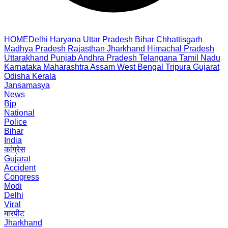
HOME
Delhi
Haryana
Uttar Pradesh
Bihar
Chhattisgarh
Madhya Pradesh
Rajasthan
Jharkhand
Himachal Pradesh
Uttarakhand
Punjab
Andhra Pradesh
Telangana
Tamil Nadu
Karnataka
Maharashtra
Assam
West Bengal
Tripura
Gujarat
Odisha
Kerala
Jansamasya
News
Bjp
National
Police
Bihar
India
कांग्रेस
Gujarat
Accident
Congress
Modi
Delhi
Viral
मारपीट
Jharkhand