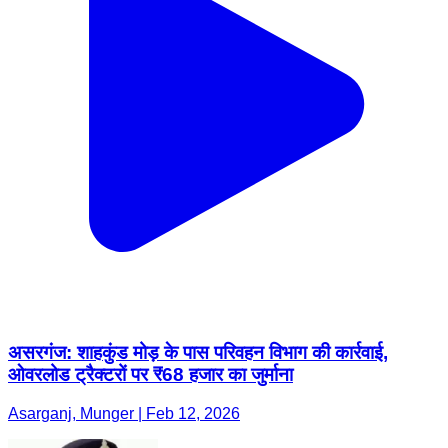
असरगंज: शाहकुंड मोड़ के पास परिवहन विभाग की कार्रवाई,
ओवरलोड ट्रैक्टरों पर ₹68 हजार का जुर्माना
Asarganj, Munger | Feb 12, 2026