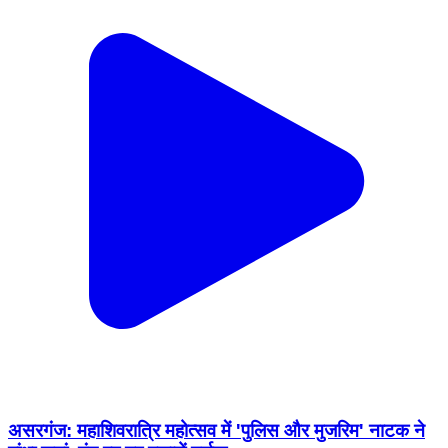
असरगंज: महाशिवरात्रि महोत्सव में 'पुलिस और मुजरिम' नाटक ने