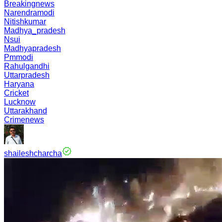
Breakingnews
Narendramodi
Nitishkumar
Madhya_pradesh
Nsui
Madhyapradesh
Pmmodi
Rahulgandhi
Uttarpradesh
Haryana
Cricket
Lucknow
Uttarakhand
Crimenews
shaileshcharcha