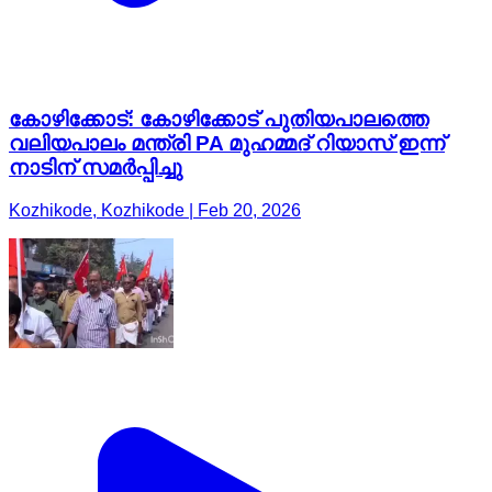
കോഴിക്കോട്: കോഴിക്കോട് പുതിയപാലത്തെ
വലിയപാലം മന്ത്രി PA മുഹമ്മദ് റിയാസ് ഇന്ന്
നാടിന് സമർപ്പിച്ചു
Kozhikode, Kozhikode | Feb 20, 2026