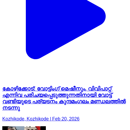
കോഴിക്കോട്: വോട്ടിംഗ് മെഷീനും, വിവിപാറ്റ്
എന്നിവ പരിചയപ്പെടുത്തുന്നതിനായി വോട്ട്
വണ്ടിയുടെ പര്യടനം കുന്ദമംഗലം മണ്ഡലത്തിൽ
നടന്നു
Kozhikode, Kozhikode | Feb 20, 2026