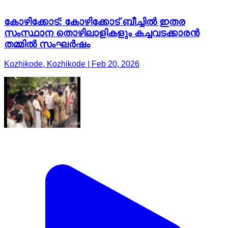
കോഴിക്കോട്: കോഴിക്കോട് ബീച്ചിൽ ഇതര
സംസ്ഥാന തൊഴിലാളികളും കച്ചവടക്കാരൻ
തമ്മിൽ സംഘർഷം
Kozhikode, Kozhikode | Feb 20, 2026