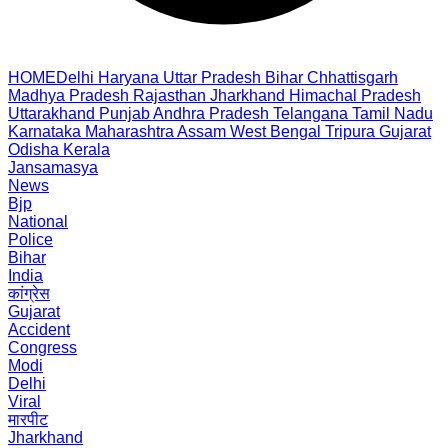
HOME
Delhi
Haryana
Uttar Pradesh
Bihar
Chhattisgarh
Madhya Pradesh
Rajasthan
Jharkhand
Himachal Pradesh
Uttarakhand
Punjab
Andhra Pradesh
Telangana
Tamil Nadu
Karnataka
Maharashtra
Assam
West Bengal
Tripura
Gujarat
Odisha
Kerala
Jansamasya
News
Bjp
National
Police
Bihar
India
कांग्रेस
Gujarat
Accident
Congress
Modi
Delhi
Viral
मारपीट
Jharkhand