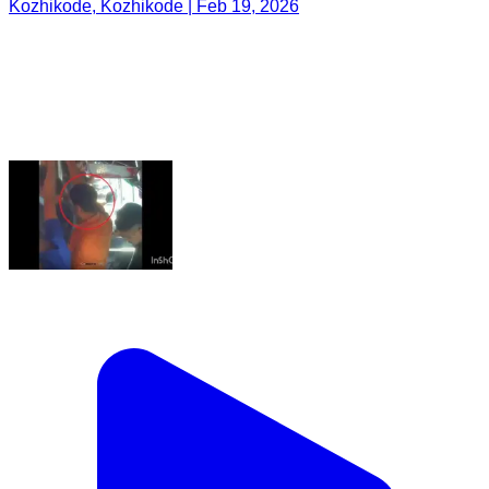
Kozhikode, Kozhikode | Feb 19, 2026