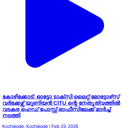
കോഴിക്കോട്: ഓട്ടോ ടാക്സി ലൈറ്റ് മോട്ടോഴ്‌സ്
വർക്കേഴ്സ് യൂണിയൻ CITU ന്റെ നേതൃത്വത്തിൽ
വടകര ഹെഡ് പോസ്റ്റ് ഓഫീസിലേക്ക് മാർച്ച്
നടത്തി
Kozhikode, Kozhikode | Feb 19, 2026