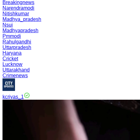
Breakingnews
Narendramodi
Nitishkumar
Madhya_pradesh
Nsui
Madhyapradesh
Pmmodi
Rahulgandhi
Uttarpradesh
Haryana
Cricket
Lucknow
Uttarakhand
Crimenews
kcriyas_1