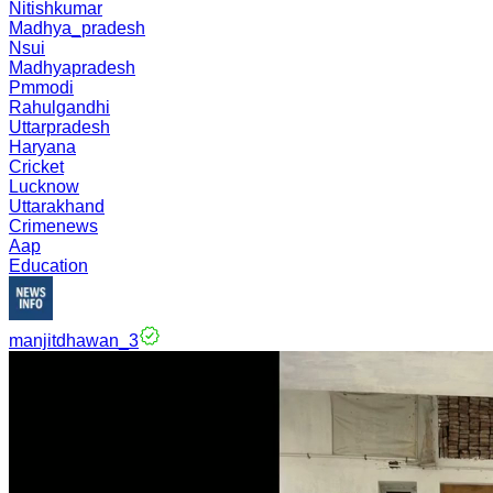
Nitishkumar
Madhya_pradesh
Nsui
Madhyapradesh
Pmmodi
Rahulgandhi
Uttarpradesh
Haryana
Cricket
Lucknow
Uttarakhand
Crimenews
Aap
Education
manjitdhawan_3