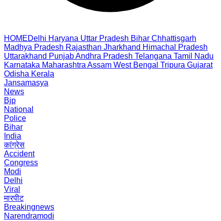
HOME
Delhi
Haryana
Uttar Pradesh
Bihar
Chhattisgarh
Madhya Pradesh
Rajasthan
Jharkhand
Himachal Pradesh
Uttarakhand
Punjab
Andhra Pradesh
Telangana
Tamil Nadu
Karnataka
Maharashtra
Assam
West Bengal
Tripura
Gujarat
Odisha
Kerala
Jansamasya
News
Bjp
National
Police
Bihar
India
कांग्रेस
Accident
Congress
Modi
Delhi
Viral
मारपीट
Breakingnews
Narendramodi