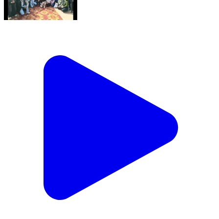
ਪਟਿਆਲਾ: ਪਟਿਆਲਾ ਫਾਊਂਡੇਸ਼ਨ ਅਤੇ ਜਿਲਾ ਪ੍ਰਸ਼ਾਸਨ ਦੇ ਸਾਂਝੇ
ਸਹਿਯੋਗ ਨਾਲ ਬਾਰਾਦਰੀ ਗਾਰਡਨ ਵਿੱਚ ਨੇਚਰ ਵਾਕ ਦਾ ਕੀਤਾ
ਗਿਆ ਆਯੋਜਨ