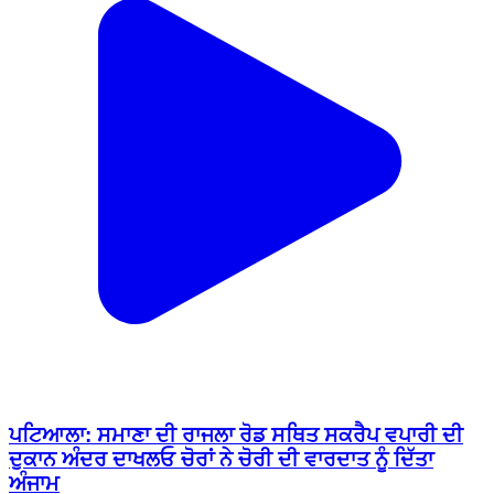
ਪਟਿਆਲਾ: ਸਮਾਣਾ ਦੀ ਰਾਜਲਾ ਰੋਡ ਸਥਿਤ ਸਕਰੈਪ ਵਪਾਰੀ ਦੀ
ਦੁਕਾਨ ਅੰਦਰ ਦਾਖਲਓ ਚੋਰਾਂ ਨੇ ਚੋਰੀ ਦੀ ਵਾਰਦਾਤ ਨੂੰ ਦਿੱਤਾ
ਅੰਜਾਮ