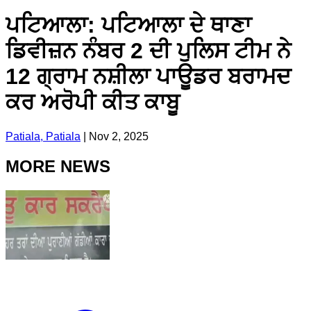
ਪਟਿਆਲਾ: ਪਟਿਆਲਾ ਦੇ ਥਾਣਾ
ਡਿਵੀਜ਼ਨ ਨੰਬਰ 2 ਦੀ ਪੁਲਿਸ ਟੀਮ ਨੇ
12 ਗ੍ਰਾਮ ਨਸ਼ੀਲਾ ਪਾਊਡਰ ਬਰਾਮਦ
ਕਰ ਅਰੋਪੀ ਕੀਤ ਕਾਬੂ
Patiala, Patiala
|
Nov 2, 2025
MORE NEWS