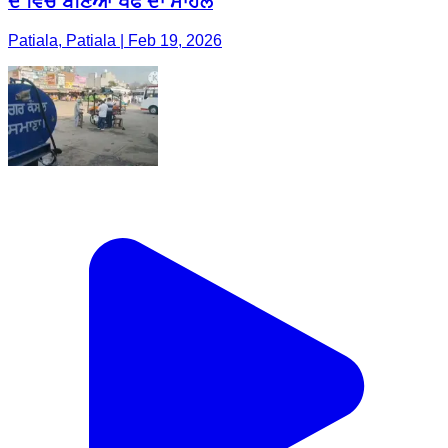
ਦੇ ਵਿੱਚ ਬਣਿਆ ਖੌਫ ਦਾ ਮਾਹੌਲ
Patiala, Patiala | Feb 19, 2026