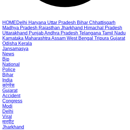
HOME
Delhi
Haryana
Uttar Pradesh
Bihar
Chhattisgarh
Madhya Pradesh
Rajasthan
Jharkhand
Himachal Pradesh
Uttarakhand
Punjab
Andhra Pradesh
Telangana
Tamil Nadu
Karnataka
Maharashtra
Assam
West Bengal
Tripura
Gujarat
Odisha
Kerala
Jansamasya
News
Bjp
National
Police
Bihar
India
कांग्रेस
Gujarat
Accident
Congress
Modi
Delhi
Viral
मारपीट
Jharkhand