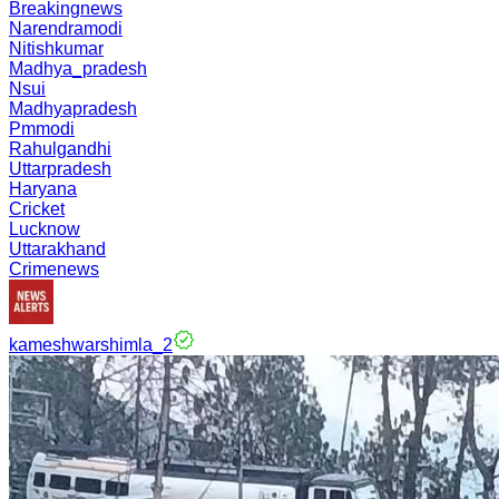
Breakingnews
Narendramodi
Nitishkumar
Madhya_pradesh
Nsui
Madhyapradesh
Pmmodi
Rahulgandhi
Uttarpradesh
Haryana
Cricket
Lucknow
Uttarakhand
Crimenews
kameshwarshimla_2