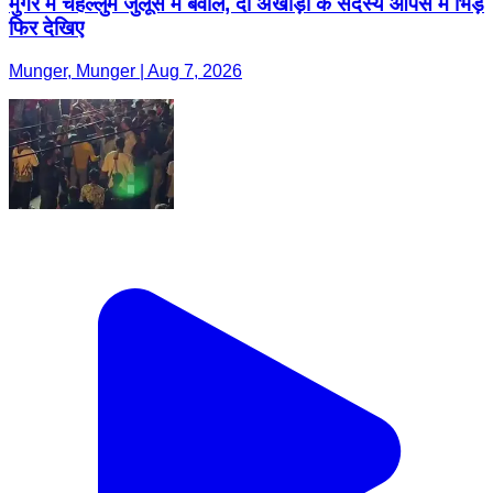
मुंगेर में चहल्लुम जुलूस में बवाल, दो अखाड़ों के सदस्य आपस में भिड़े
फिर देखिए
Munger, Munger | Aug 7, 2026