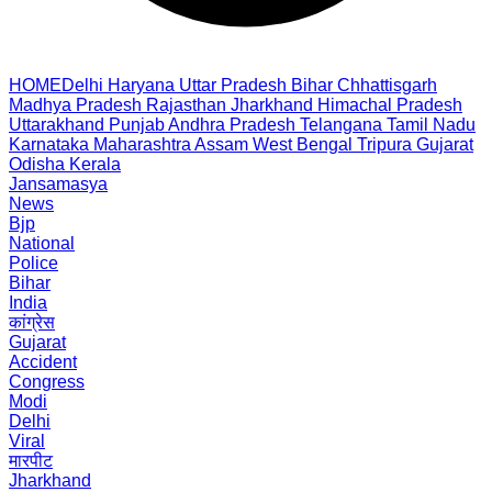
HOME
Delhi
Haryana
Uttar Pradesh
Bihar
Chhattisgarh
Madhya Pradesh
Rajasthan
Jharkhand
Himachal Pradesh
Uttarakhand
Punjab
Andhra Pradesh
Telangana
Tamil Nadu
Karnataka
Maharashtra
Assam
West Bengal
Tripura
Gujarat
Odisha
Kerala
Jansamasya
News
Bjp
National
Police
Bihar
India
कांग्रेस
Gujarat
Accident
Congress
Modi
Delhi
Viral
मारपीट
Jharkhand