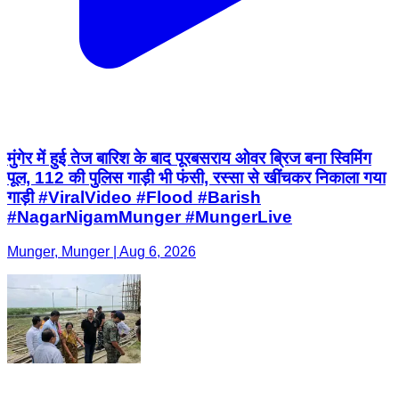
मुंगेर में हुई तेज बारिश के बाद पूरबसराय ओवर ब्रिज बना स्विमिंग
पूल, 112 की पुलिस गाड़ी भी फंसी, रस्सा से खींचकर निकाला गया
गाड़ी #ViralVideo #Flood #Barish
#NagarNigamMunger #MungerLive
Munger, Munger | Aug 6, 2026