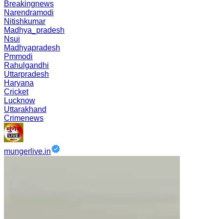
Breakingnews
Narendramodi
Nitishkumar
Madhya_pradesh
Nsui
Madhyapradesh
Pmmodi
Rahulgandhi
Uttarpradesh
Haryana
Cricket
Lucknow
Uttarakhand
Crimenews
mungerlive.in