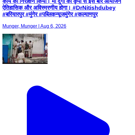
कार्य का निरीक्षण किया। माँ दुर्गा की कृपा से इस बार आयोजन
ऐतिहासिक और अविस्मरणीय होगा। #DrNitishdubey
#बरियारपुर #मुंगेर #पब्लिकन्यूजमुंगेर #कल्याणपुर
Munger, Munger | Aug 6, 2026