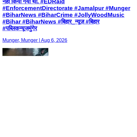
नहीं किया गया था. #EDRaid
#EnforcementDirectorate #Jamalpur #Munger
#BiharNews #BiharCrime #JollyWoodMusic
#Bihar #BiharNews #बिहार_न्यूज़ #बिहार
#पब्लिकन्यूजमुंगेर
Munger, Munger | Aug 6, 2026