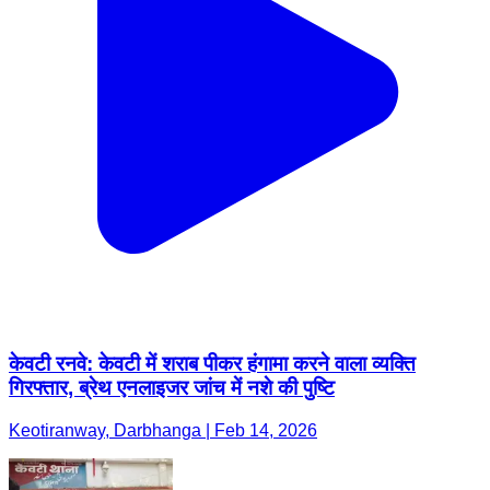
केवटी रनवे: केवटी में शराब पीकर हंगामा करने वाला व्यक्ति
गिरफ्तार, ब्रेथ एनलाइजर जांच में नशे की पुष्टि
Keotiranway, Darbhanga | Feb 14, 2026