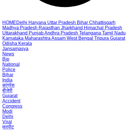
HOME
Delhi
Haryana
Uttar Pradesh
Bihar
Chhattisgarh
Madhya Pradesh
Rajasthan
Jharkhand
Himachal Pradesh
Uttarakhand
Punjab
Andhra Pradesh
Telangana
Tamil Nadu
Karnataka
Maharashtra
Assam
West Bengal
Tripura
Gujarat
Odisha
Kerala
Jansamasya
News
Bjp
National
Police
Bihar
India
कांग्रेस
बीजेपी
Gujarat
Accident
Congress
Modi
Delhi
Viral
मारपीट