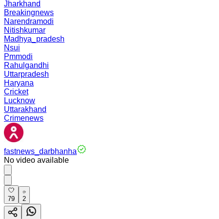
Jharkhand
Breakingnews
Narendramodi
Nitishkumar
Madhya_pradesh
Nsui
Pmmodi
Rahulgandhi
Uttarpradesh
Haryana
Cricket
Lucknow
Uttarakhand
Crimenews
fastnews_darbhanha
No video available
79
2