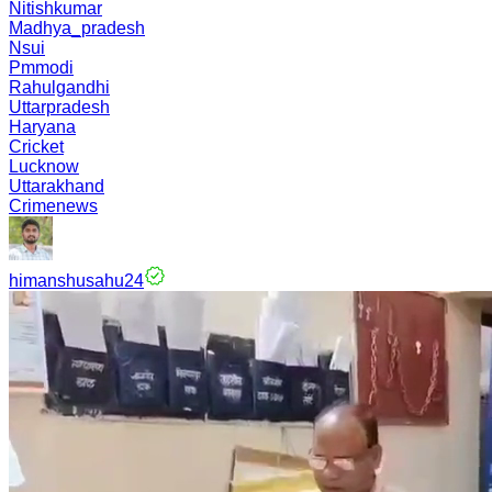
Nitishkumar
Madhya_pradesh
Nsui
Pmmodi
Rahulgandhi
Uttarpradesh
Haryana
Cricket
Lucknow
Uttarakhand
Crimenews
himanshusahu24