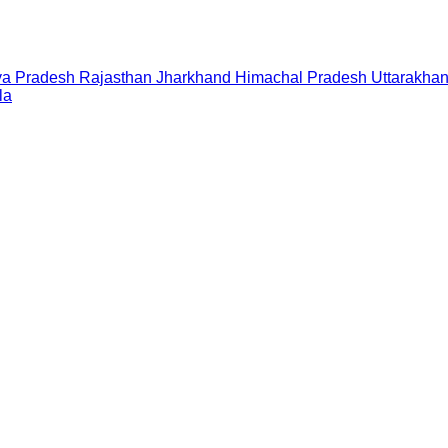
a Pradesh
Rajasthan
Jharkhand
Himachal Pradesh
Uttarakha
la