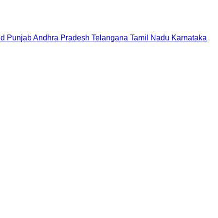
nd
Punjab
Andhra Pradesh
Telangana
Tamil Nadu
Karnataka