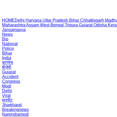
HOME
Delhi
Haryana
Uttar Pradesh
Bihar
Chhattisgarh
Madhy
Maharashtra
Assam
West Bengal
Tripura
Gujarat
Odisha
Kera
Jansamasya
News
Bjp
National
Police
Bihar
India
कांग्रेस
बीजेपी
Gujarat
Accident
Congress
Modi
Delhi
Viral
मारपीट
Jharkhand
Breakingnews
Narendramodi