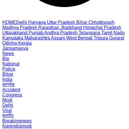
HOME
Delhi
Haryana
Uttar Pradesh
Bihar
Chhattisgarh
Madhya Pradesh
Rajasthan
Jharkhand
Himachal Pradesh
Uttarakhand
Punjab
Andhra Pradesh
Telangana
Tamil Nadu
Karnataka
Maharashtra
Assam
West Bengal
Tripura
Gujarat
Odisha
Kerala
Jansamasya
News
Bjp
National
Police
Bihar
India
कांग्रेस
Accident
Congress
Modi
Delhi
Viral
मारपीट
Breakingnews
Narendramodi