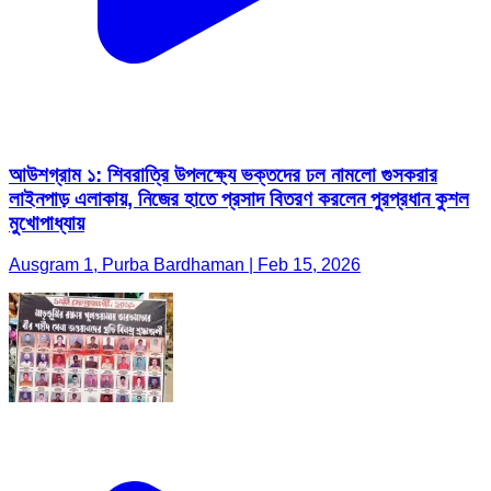
আউশগ্রাম ১: শিবরাত্রি উপলক্ষ্যে ভক্তদের ঢল নামলো গুসকরার
লাইনপাড় এলাকায়, নিজের হাতে প্রসাদ বিতরণ করলেন পুরপ্রধান কুশল
মুখোপাধ্যায়
Ausgram 1, Purba Bardhaman | Feb 15, 2026