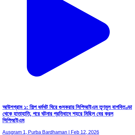
আউশগ্রাম ১: শিল্প ধর্মঘট ঘিরে গুসকরায় সিপিআইএম তৃণমূল বাগবিতণ্ডা
থেকে হাতাহাতি, পরে ঘটনার প্রতিবাদে শহরে মিছিল বের করল
সিপিআইএম
Ausgram 1, Purba Bardhaman | Feb 12, 2026