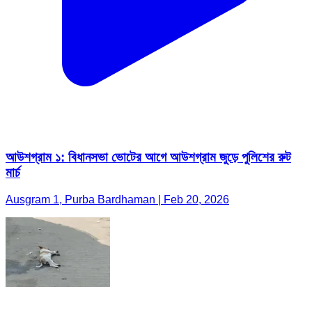
আউশগ্রাম ১: বিধানসভা ভোটের আগে আউশগ্রাম জুড়ে পুলিশের রুট
মার্চ
Ausgram 1, Purba Bardhaman | Feb 20, 2026