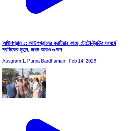
আউশগ্রাম ১: আউশগ্রামের করটিয়ার কাছে টোটো-ট্রাক্টর সংঘর্ষে
শ্রমিকের মৃত্যু, জখম আরও ৬ জন
Ausgram 1, Purba Bardhaman | Feb 14, 2026