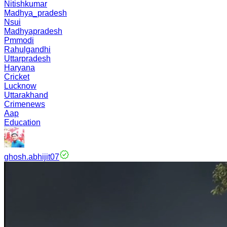
Nitishkumar
Madhya_pradesh
Nsui
Madhyapradesh
Pmmodi
Rahulgandhi
Uttarpradesh
Haryana
Cricket
Lucknow
Uttarakhand
Crimenews
Aap
Education
ghosh.abhijit07