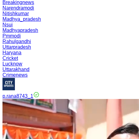
Breakingnews
Narendramodi
Nitishkumar
Madhya_pradesh
Nsui
Madhyapradesh
Pmmodi
Rahulgandhi
Uttarpradesh
Haryana
Cricket
Lucknow
Uttarakhand
Crimenews
p.rana8743_1