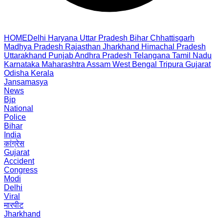
HOME
Delhi
Haryana
Uttar Pradesh
Bihar
Chhattisgarh
Madhya Pradesh
Rajasthan
Jharkhand
Himachal Pradesh
Uttarakhand
Punjab
Andhra Pradesh
Telangana
Tamil Nadu
Karnataka
Maharashtra
Assam
West Bengal
Tripura
Gujarat
Odisha
Kerala
Jansamasya
News
Bjp
National
Police
Bihar
India
कांग्रेस
Gujarat
Accident
Congress
Modi
Delhi
Viral
मारपीट
Jharkhand