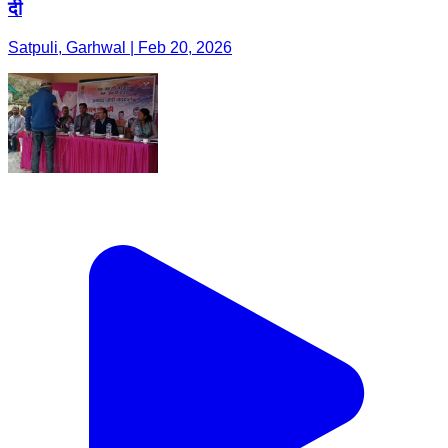
दी
Satpuli, Garhwal | Feb 20, 2026