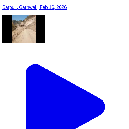
Satpuli, Garhwal | Feb 16, 2026