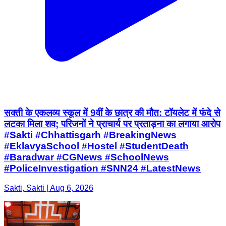
सक्ती के एकलव्य स्कूल में 9वीं के छात्र की मौत: टॉयलेट में फंदे से
लटका मिला शव; परिजनों ने प्राचार्य पर प्रताड़ना का लगाया आरोप
#Sakti #Chhattisgarh #BreakingNews
#EklavyaSchool #Hostel #StudentDeath
#Baradwar #CGNews #SchoolNews
#PoliceInvestigation #SNN24 #LatestNews
Sakti, Sakti | Aug 6, 2026