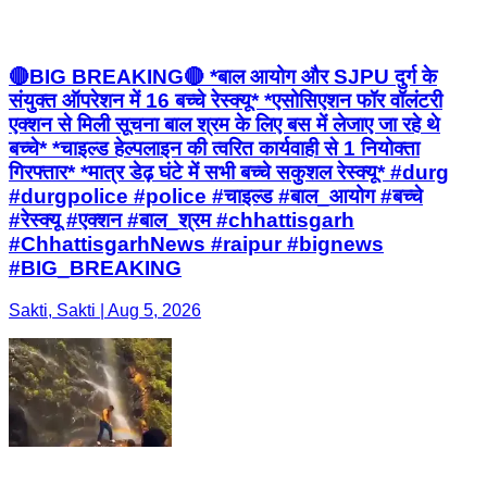
🔴BIG BREAKING🔴 *बाल आयोग और SJPU दुर्ग के
संयुक्त ऑपरेशन में 16 बच्चे रेस्क्यू* *एसोसिएशन फॉर वॉलंटरी
एक्शन से मिली सूचना बाल श्रम के लिए बस में लेजाए जा रहे थे
बच्चे* *चाइल्ड हेल्पलाइन की त्वरित कार्यवाही से 1 नियोक्ता
गिरफ्तार* *मात्र डेढ़ घंटे में सभी बच्चे सकुशल रेस्क्यू* #durg
#durgpolice #police #चाइल्ड #बाल_आयोग #बच्चे
#रेस्क्यू #एक्शन #बाल_श्रम #chhattisgarh
#ChhattisgarhNews #raipur #bignews
#BIG_BREAKING
Sakti, Sakti | Aug 5, 2026