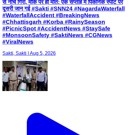
से नीचे गिरा, मौके पर ही मौत; एक सप्ताह में पिकनिक स्पॉट पर
दूसरी जान गई #Sakti #SNN24 #NagardaWaterfall
#WaterfallAccident #BreakingNews
#Chhattisgarh #Korba #RainySeason
#PicnicSpot #AccidentNews #StaySafe
#MonsoonSafety #SaktiNews #CGNews
#ViralNews
Sakti, Sakti | Aug 5, 2026