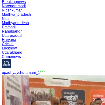
Breakingnews
Narendramodi
Nitishkumar
Madhya_pradesh
Nsui
Madhyapradesh
Pmmodi
Rahulgandhi
Uttarpradesh
Haryana
Cricket
Lucknow
Uttarakhand
Crimenews
upadhyaychuramani_1