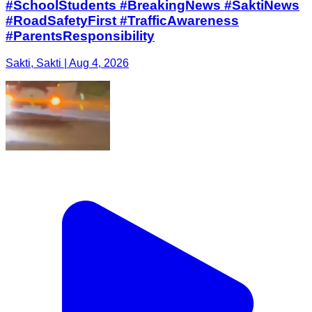
#SchoolStudents #BreakingNews #SaktiNews
#RoadSafetyFirst #TrafficAwareness
#ParentsResponsibility
Sakti, Sakti | Aug 4, 2026