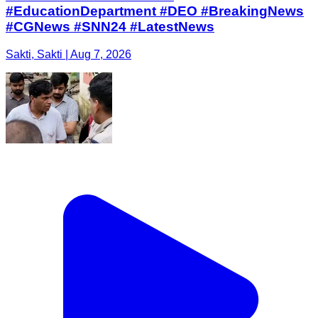
#EducationDepartment #DEO #BreakingNews
#CGNews #SNN24 #LatestNews
Sakti, Sakti | Aug 7, 2026