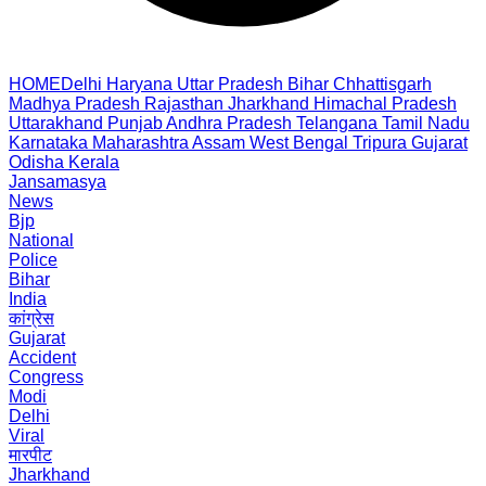
HOME
Delhi
Haryana
Uttar Pradesh
Bihar
Chhattisgarh
Madhya Pradesh
Rajasthan
Jharkhand
Himachal Pradesh
Uttarakhand
Punjab
Andhra Pradesh
Telangana
Tamil Nadu
Karnataka
Maharashtra
Assam
West Bengal
Tripura
Gujarat
Odisha
Kerala
Jansamasya
News
Bjp
National
Police
Bihar
India
कांग्रेस
Gujarat
Accident
Congress
Modi
Delhi
Viral
मारपीट
Jharkhand