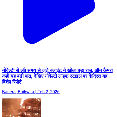
नोवेल्टी से लंबे समय से जुड़े क्लाइंट ने खोला बड़ा राज, ऑन कैमरा
कही यह बड़ी बात, देखिए नोवेल्टी लाइफ स्टाइल पर केंद्रित यह
विशेष रिपोर्ट
Banera, Bhilwara | Feb 2, 2026