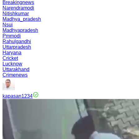
Breakingnews
Narendramodi
Nitishkumar
Madhya_pradesh
Nsui
Madhyapradesh
Pmmodi
Rahulgandhi
Uttarpradesh
Haryana
Cricket
Lucknow
Uttarakhand
Crimenews
kapasan1234