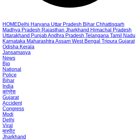
HOME
Delhi
Haryana
Uttar Pradesh
Bihar
Chhattisgarh
Madhya Pradesh
Rajasthan
Jharkhand
Himachal Pradesh
Uttarakhand
Punjab
Andhra Pradesh
Telangana
Tamil Nadu
Karnataka
Maharashtra
Assam
West Bengal
Tripura
Gujarat
Odisha
Kerala
Jansamasya
News
Bjp
National
Police
Bihar
India
कांग्रेस
Gujarat
Accident
Congress
Modi
Delhi
Viral
मारपीट
Jharkhand