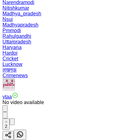
Narendramodi
Nitishkumar
Madhya_pradesh
Nsui
Madhyapradesh
Pmmodi
Rahulgandhi
Uttarpradesh
Haryana
Hardoi
Cricket
Lucknow
लखनऊ
Crimenews
ytaa
No video available
2