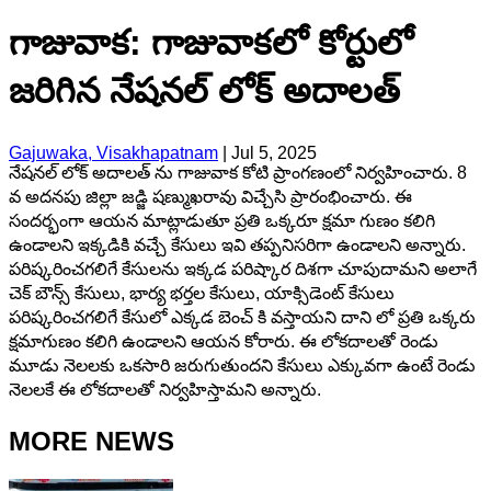
గాజువాక: గాజువాకలో కోర్టులో
జరిగిన నేషనల్ లోక్ అదాలత్
Gajuwaka, Visakhapatnam
|
Jul 5, 2025
నేషనల్ లోక్ అదాలత్ ను గాజువాక కోటి ప్రాంగణంలో నిర్వహించారు. 8
వ అదనపు జిల్లా జడ్జి షణ్ముఖరావు విచ్చేసి ప్రారంభించారు. ఈ
సందర్భంగా ఆయన మాట్లాడుతూ ప్రతి ఒక్కరూ క్షమా గుణం కలిగి
ఉండాలని ఇక్కడికి వచ్చే కేసులు ఇవి తప్పనిసరిగా ఉండాలని అన్నారు.
పరిష్కరించగలిగే కేసులను ఇక్కడ పరిష్కార దిశగా చూపుదామని అలాగే
చెక్ బౌన్స్ కేసులు, భార్య భర్తల కేసులు, యాక్సిడెంట్ కేసులు
పరిష్కరించగలిగే కేసులో ఎక్కడ బెంచ్ కి వస్తాయని దాని లో ప్రతి ఒక్కరు
క్షమాగుణం కలిగి ఉండాలని ఆయన కోరారు. ఈ లోకదాలతో రెండు
మూడు నెలలకు ఒకసారి జరుగుతుందని కేసులు ఎక్కువగా ఉంటే రెండు
నెలలకే ఈ లోకదాలతో నిర్వహిస్తామని అన్నారు.
MORE NEWS