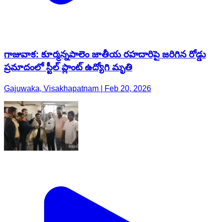
గాజువాక: కూర్మన్నపాలెం జాతీయ రహదారిపై జరిగిన రోడ్డు
ప్రమాదంలో స్టీల్ ప్లాంట్ ఉద్యోగి మృతి
Gajuwaka, Visakhapatnam | Feb 20, 2026