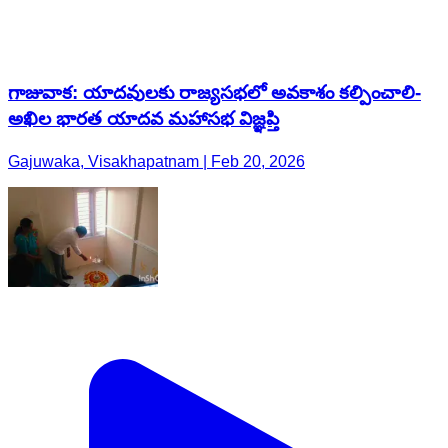
గాజువాక: యాదవులకు రాజ్యసభలో అవకాశం కల్పించాలి-
అఖిల భారత యాదవ మహాసభ విజ్ఞప్తి
Gajuwaka, Visakhapatnam | Feb 20, 2026