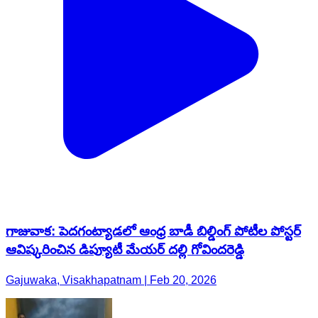
గాజువాక: పెదగంట్యాడలో ఆంధ్ర బాడీ బిల్డింగ్ పోటీల పోస్టర్
ఆవిష్కరించిన డిప్యూటీ మేయర్ దల్లి గోవిందరెడ్డి
Gajuwaka, Visakhapatnam | Feb 20, 2026