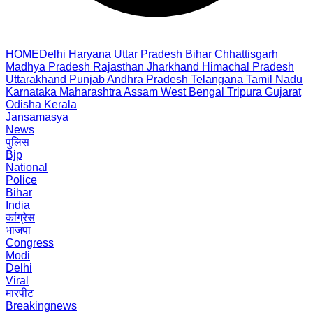
HOME
Delhi
Haryana
Uttar Pradesh
Bihar
Chhattisgarh
Madhya Pradesh
Rajasthan
Jharkhand
Himachal Pradesh
Uttarakhand
Punjab
Andhra Pradesh
Telangana
Tamil Nadu
Karnataka
Maharashtra
Assam
West Bengal
Tripura
Gujarat
Odisha
Kerala
Jansamasya
News
पुलिस
Bjp
National
Police
Bihar
India
कांग्रेस
भाजपा
Congress
Modi
Delhi
Viral
मारपीट
Breakingnews