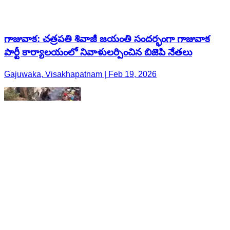
గాజువాక: చత్రపతి శివాజీ జయంతి సందర్భంగా గాజువాక
పార్టీ కార్యాలయంలో నివాళులర్పించిన బిజెపి నేతలు
Gajuwaka, Visakhapatnam | Feb 19, 2026