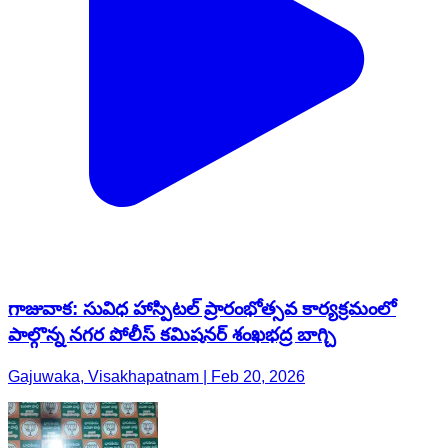
గాజువాక: సువిధ హాస్పిటల్ ప్రారంభోత్సవ కార్యక్రమంలో
పాల్గొన్న నగర పోలీస్ కమిషనర్ శంఖభద్ర బాగ్చి
Gajuwaka, Visakhapatnam | Feb 20, 2026