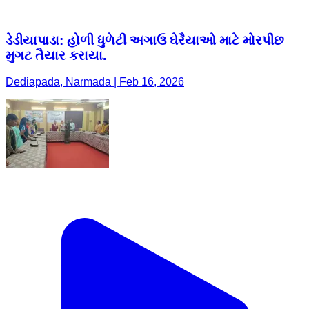
ડેડીયાપાડા: હોળી ધુળેટી અગાઉ ઘેરૈયાઓ માટે મોરપીંછ
મુગટ તૈયાર કરાયા.
Dediapada, Narmada | Feb 16, 2026