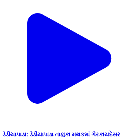
ડેડીયાપાડા: ડેડીયાપાડા તાલુકા મથકમાં ગેરકાયદેસર