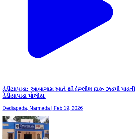
ડેડીયાપાડા: આબાગામ ખાતે થી ઇંગ્લીશ દારૂ ઝડપી પાડતી
ડેડીયાપાડા પોલીસ.
Dediapada, Narmada | Feb 19, 2026