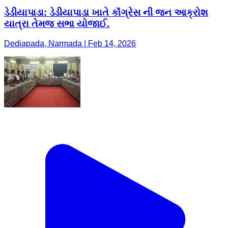
ડેડીયાપાડા: ડેડીયાપાડા ખાતે કૉંગ્રેસ ની જન આક્રોશ
યાત્રા તેમજ સભા યોજાઈ.
Dediapada, Narmada | Feb 14, 2026