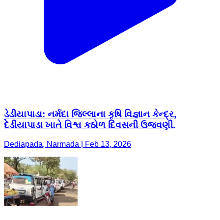
ડેડીયાપાડા: નર્મદા જિલ્લાના કૃષિ વિજ્ઞાન કેન્દ્ર,
દેડીયાપાડા ખાતે વિશ્વ કઠોળ દિવસની ઉજવણી.
Dediapada, Narmada | Feb 13, 2026