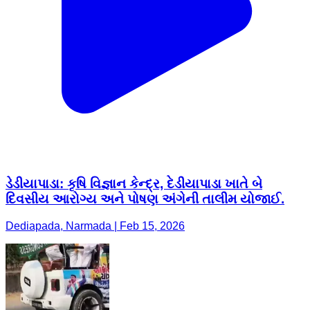
ડેડીયાપાડા: કૃષિ વિજ્ઞાન કેન્દ્ર, દેડીયાપાડા ખાતે બે
દિવસીય આરોગ્ય અને પોષણ અંગેની તાલીમ યોજાઈ.
Dediapada, Narmada | Feb 15, 2026