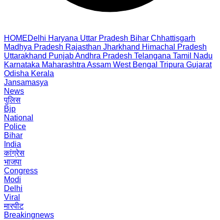
HOME
Delhi
Haryana
Uttar Pradesh
Bihar
Chhattisgarh
Madhya Pradesh
Rajasthan
Jharkhand
Himachal Pradesh
Uttarakhand
Punjab
Andhra Pradesh
Telangana
Tamil Nadu
Karnataka
Maharashtra
Assam
West Bengal
Tripura
Gujarat
Odisha
Kerala
Jansamasya
News
पुलिस
Bjp
National
Police
Bihar
India
कांग्रेस
भाजपा
Congress
Modi
Delhi
Viral
मारपीट
Breakingnews