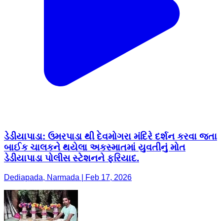
ડેડીયાપાડા: ઉમરપાડા થી દેવમોગરા મંદિરે દર્શન કરવા જતા
બાઈક ચાલકને થયેલા અકસ્માતમાં યુવતીનું મોત
ડેડીયાપાડા પોલીસ સ્ટેશનને ફરિયાદ.
Dediapada, Narmada | Feb 17, 2026