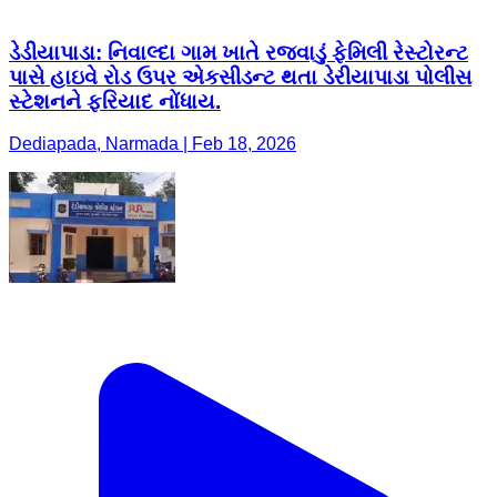
ડેડીયાપાડા: નિવાલ્દા ગામ ખાતે રજવાડું ફેમિલી રેસ્ટોરન્ટ
પાસે હાઇવે રોડ ઉપર એકસીડન્ટ થતા ડેરીયાપાડા પોલીસ
સ્ટેશનને ફરિયાદ નોંધાય.
Dediapada, Narmada | Feb 18, 2026