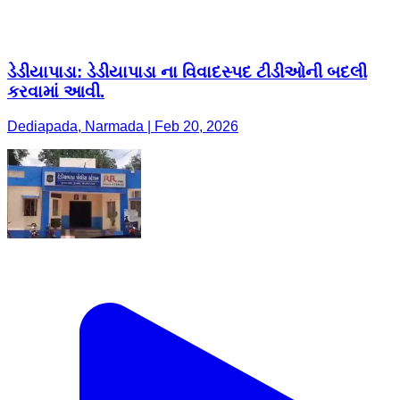
ડેડીયાપાડા: ડેડીયાપાડા ના વિવાદસ્પદ ટીડીઓની બદલી
કરવામાં આવી.
Dediapada, Narmada | Feb 20, 2026