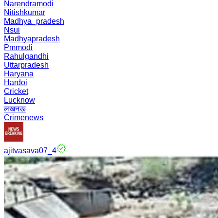
Narendramodi
Nitishkumar
Madhya_pradesh
Nsui
Madhyapradesh
Pmmodi
Rahulgandhi
Uttarpradesh
Haryana
Hardoi
Cricket
Lucknow
लखनऊ
Crimenews
ajitvasava07_4