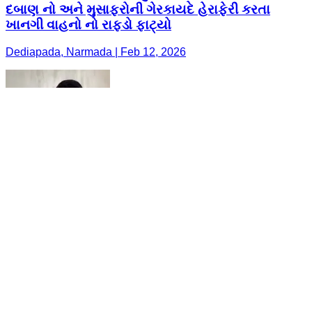
દબાણ નો અને મુસાફરોની ગેરકાયદે હેરાફેરી કરતા
ખાનગી વાહનો નો રાફડો ફાટ્યો
Dediapada, Narmada | Feb 12, 2026