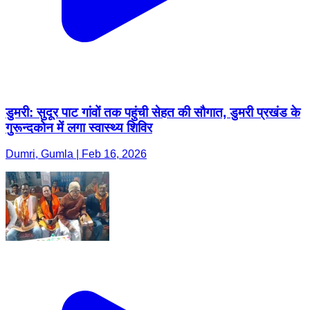
डुमरी: सुदूर पाट गांवों तक पहुंची सेहत की सौगात, डुमरी प्रखंड के
गुरून्दकोन में लगा स्वास्थ्य शिविर
Dumri, Gumla | Feb 16, 2026