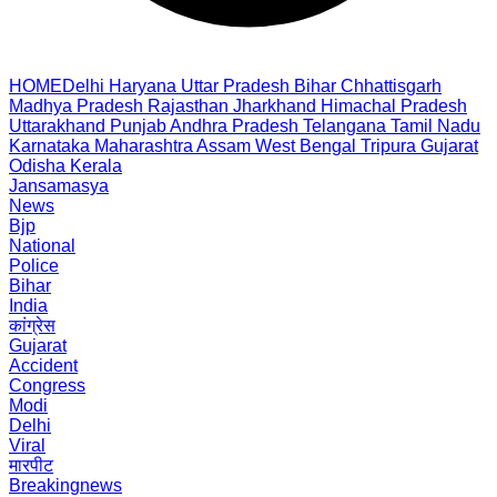
HOME
Delhi
Haryana
Uttar Pradesh
Bihar
Chhattisgarh
Madhya Pradesh
Rajasthan
Jharkhand
Himachal Pradesh
Uttarakhand
Punjab
Andhra Pradesh
Telangana
Tamil Nadu
Karnataka
Maharashtra
Assam
West Bengal
Tripura
Gujarat
Odisha
Kerala
Jansamasya
News
Bjp
National
Police
Bihar
India
कांग्रेस
Gujarat
Accident
Congress
Modi
Delhi
Viral
मारपीट
Breakingnews