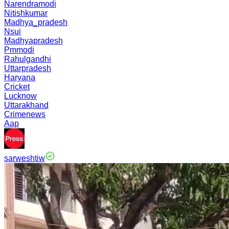
Narendramodi
Nitishkumar
Madhya_pradesh
Nsui
Madhyapradesh
Pmmodi
Rahulgandhi
Uttarpradesh
Haryana
Cricket
Lucknow
Uttarakhand
Crimenews
Aap
sarweshtiw