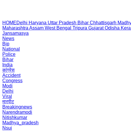
HOME
Delhi
Haryana
Uttar Pradesh
Bihar
Chhattisgarh
Madhy
Maharashtra
Assam
West Bengal
Tripura
Gujarat
Odisha
Kera
Jansamasya
News
Bjp
National
Police
Bihar
India
कांग्रेस
Accident
Congress
Modi
Delhi
Viral
मारपीट
Breakingnews
Narendramodi
Nitishkumar
Madhya_pradesh
Nsui