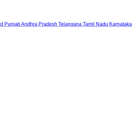
nd
Punjab
Andhra Pradesh
Telangana
Tamil Nadu
Karnataka