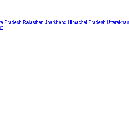
a Pradesh
Rajasthan
Jharkhand
Himachal Pradesh
Uttarakha
la