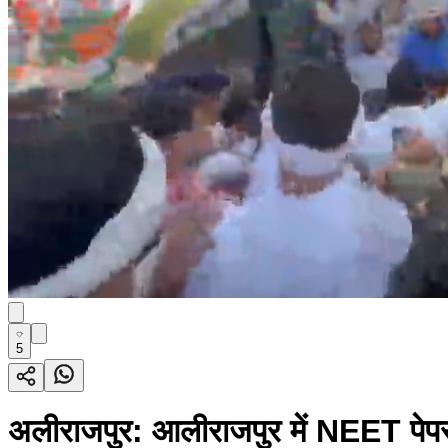
5
अलीराजपुर: आलीराजपुर में NEET पेपर 