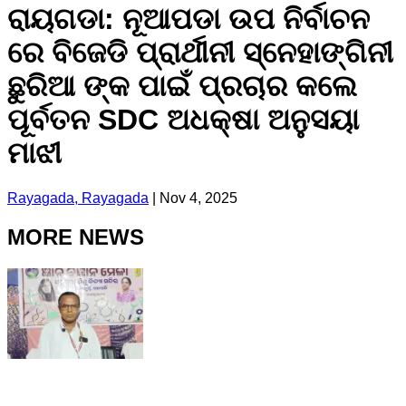
ରାୟଗଡା: ନୂଆପଡା ଉପ ନିର୍ବାଚନ
ରେ ବିଜେଡି ପ୍ରାର୍ଥୀନୀ ସ୍ନେହାଙ୍ଗିନୀ
ଛୁରିଆ ଙ୍କ ପାଇଁ ପ୍ରଚାର କଲେ
ପୂର୍ବତନ SDC ଅଧକ୍ଷା ଅନୁସୟା
ମାଝୀ
Rayagada, Rayagada
|
Nov 4, 2025
MORE NEWS