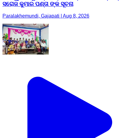
ସରୋଜ କୁମାର ପଣ୍ତା ଙ୍କ ସୂଚନା
Paralakhemundi, Gajapati | Aug 8, 2026