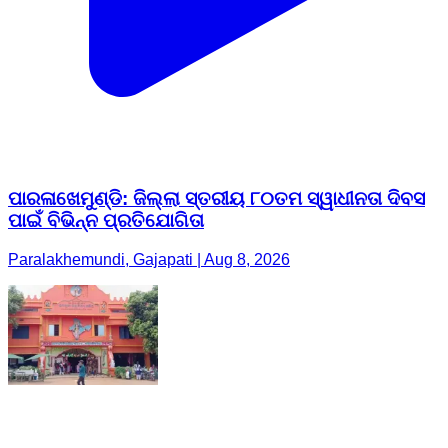
ପାରଳାଖେମୁଣ୍ଡି: ଜିଲ୍ଲା ସ୍ତରୀୟ ୮୦ତମ ସ୍ୱାଧୀନତା ଦିବସ
ପାଇଁ ବିଭିନ୍ନ ପ୍ରତିଯୋଗିତା
Paralakhemundi, Gajapati | Aug 8, 2026