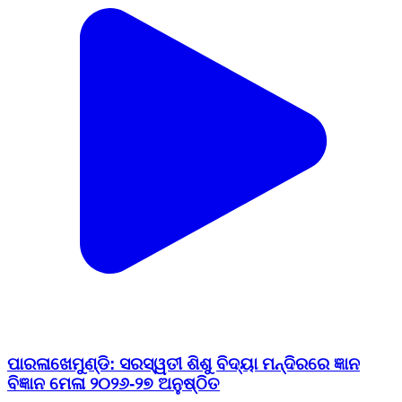
ପାରଳାଖେମୁଣ୍ଡି: ସରସ୍ୱତୀ ଶିଶୁ ବିଦ୍ୟା ମନ୍ଦିରରେ ଜ୍ଞାନ
ବିଜ୍ଞାନ ମେଳା ୨୦୨୬-୨୭ ଅନୁଷ୍ଠିତ