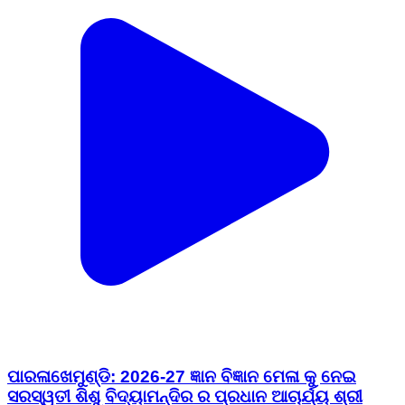
ପାରଳାଖେମୁଣ୍ଡି: 2026-27 ଜ୍ଞାନ ବିଜ୍ଞାନ ମେଳା କୁ ନେଇ
ସରସ୍ୱତୀ ଶିଶୁ ବିଦ୍ୟାମନ୍ଦିର ର ପ୍ରଧାନ ଆଚାର୍ଯ୍ୟ ଶ୍ରୀ