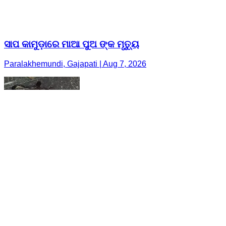
ସାପ କାମୁଡ଼ାରେ ମାଆ ପୁଅ ଙ୍କ ମୃତ୍ୟୁ
Paralakhemundi, Gajapati | Aug 7, 2026