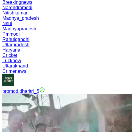
Breakingnews
Narendramodi
Nitishkumar
Madhya_pradesh
Nsui
Madhyapradesh
Pmmodi
Rahulgandhi
Uttarpradesh
Haryana
Cricket
Lucknow
Uttarakhand
Crimenews
promod.dharitri_5