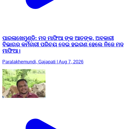
ପାରଳାଖେମୁଣ୍ଡି: ମଦ ମାଫିଆ ଙ୍କ ଆତଙ୍କ, ଅବକାରୀ
ବିଭାଗର କର୍ମଚାରୀ ପରିଚୟ ଦେଇ ହଇରାଣ ହେଲେ ନିଜେ ମଦ
ମାଫିଆ।
Paralakhemundi, Gajapati | Aug 7, 2026