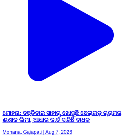
ମୋହନା: ବଞ୍ଚିବାର ସାହାରା ଖୋଜୁଛି ଛେଲାଗଡ଼ ଗ୍ରାମର
ଈଶାକ ଲିମା, ଆଧାର କାର୍ଡ ସାଜିଛି ବାଧକ
Mohana, Gajapati | Aug 7, 2026