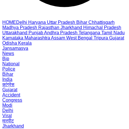
HOME
Delhi
Haryana
Uttar Pradesh
Bihar
Chhattisgarh
Madhya Pradesh
Rajasthan
Jharkhand
Himachal Pradesh
Uttarakhand
Punjab
Andhra Pradesh
Telangana
Tamil Nadu
Karnataka
Maharashtra
Assam
West Bengal
Tripura
Gujarat
Odisha
Kerala
Jansamasya
News
Bjp
National
Police
Bihar
India
कांग्रेस
Gujarat
Accident
Congress
Modi
Delhi
Viral
मारपीट
Jharkhand