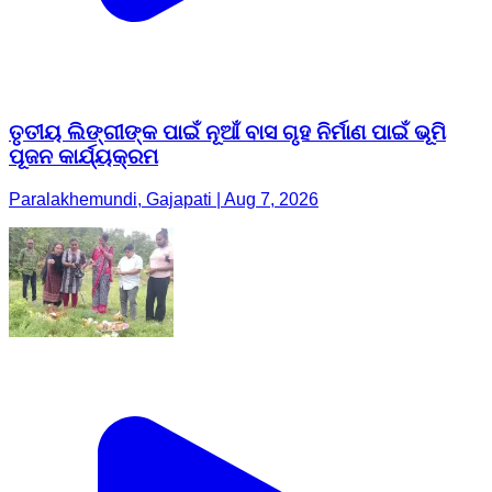
ତୃତୀୟ ଲିଙ୍ଗୀଙ୍କ ପାଇଁ ନୂଆଁ ବାସ ଗୃହ ନିର୍ମାଣ ପାଇଁ ଭୂମି
ପୂଜନ କାର୍ଯ୍ୟକ୍ରମ
Paralakhemundi, Gajapati | Aug 7, 2026