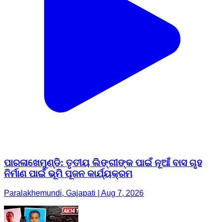
ପାରଳାଖେମୁଣ୍ଡି: ତୃତୀୟ ଲିଙ୍ଗୀଙ୍କ ପାଇଁ ନୂଆଁ ବାସ ଗୃହ
ନିର୍ମାଣ ପାଇଁ ଭୂମି ପୂଜନ କାର୍ଯ୍ୟକ୍ରମ
Paralakhemundi, Gajapati | Aug 7, 2026