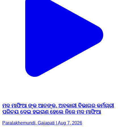
ମଦ ମାଫିଆ ଙ୍କ ଆତଙ୍କ, ଅବକାରୀ ବିଭାଗର କର୍ମଚାରୀ
ପରିଚୟ ଦେଇ ହଇରାଣ ହେଲେ ନିଜେ ମଦ ମାଫିଆ
Paralakhemundi, Gajapati | Aug 7, 2026