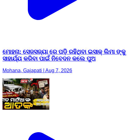
ମୋହନା: ସେଜସଜ୍ୟା ରେ ପଡ଼ି ରହିଥିବା ଇସାକ୍ ଲିମା ଙ୍କୁ
ସାହାର୍ଯ୍ୟ କରିବା ପାଇଁ ନିବେଦନ କଲେ ପୁଅ
Mohana, Gajapati | Aug 7, 2026