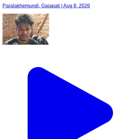
Paralakhemundi, Gajapati | Aug 8, 2026