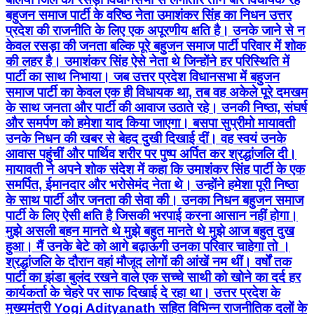
बहुजन समाज पार्टी के वरिष्ठ नेता उमाशंकर सिंह का निधन उत्तर
प्रदेश की राजनीति के लिए एक अपूरणीय क्षति है। उनके जाने से न
केवल रसड़ा की जनता बल्कि पूरे बहुजन समाज पार्टी परिवार में शोक
की लहर है। उमाशंकर सिंह ऐसे नेता थे जिन्होंने हर परिस्थिति में
पार्टी का साथ निभाया। जब उत्तर प्रदेश विधानसभा में बहुजन
समाज पार्टी का केवल एक ही विधायक था, तब वह अकेले पूरे दमखम
के साथ जनता और पार्टी की आवाज उठाते रहे। उनकी निष्ठा, संघर्ष
और समर्पण को हमेशा याद किया जाएगा। बसपा सुप्रीमो मायावती
उनके निधन की खबर से बेहद दुखी दिखाई दीं। वह स्वयं उनके
आवास पहुंचीं और पार्थिव शरीर पर पुष्प अर्पित कर श्रद्धांजलि दी।
मायावती ने अपने शोक संदेश में कहा कि उमाशंकर सिंह पार्टी के एक
समर्पित, ईमानदार और भरोसेमंद नेता थे। उन्होंने हमेशा पूरी निष्ठा
के साथ पार्टी और जनता की सेवा की। उनका निधन बहुजन समाज
पार्टी के लिए ऐसी क्षति है जिसकी भरपाई करना आसान नहीं होगा।
मुझे असली बहन मानते थे मुझे बहुत मानते थे मुझे आज बहुत दुख
हुआ। मैं उनके बेटे को आगे बढ़ाऊंगी उनका परिवार चाहेगा तो ।
श्रद्धांजलि के दौरान वहां मौजूद लोगों की आंखें नम थीं। वर्षों तक
पार्टी का झंडा बुलंद रखने वाले एक सच्चे साथी को खोने का दर्द हर
कार्यकर्ता के चेहरे पर साफ दिखाई दे रहा था। उत्तर प्रदेश के
मुख्यमंत्री Yogi Adityanath सहित विभिन्न राजनीतिक दलों के