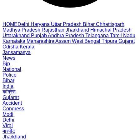
HOME
Delhi
Haryana
Uttar Pradesh
Bihar
Chhattisgarh
Madhya Pradesh
Rajasthan
Jharkhand
Himachal Pradesh
Uttarakhand
Punjab
Andhra Pradesh
Telangana
Tamil Nadu
Karnataka
Maharashtra
Assam
West Bengal
Tripura
Gujarat
Odisha
Kerala
Jansamasya
News
Bjp
National
Police
Bihar
India
कांग्रेस
Gujarat
Accident
Congress
Modi
Delhi
Viral
मारपीट
Jharkhand