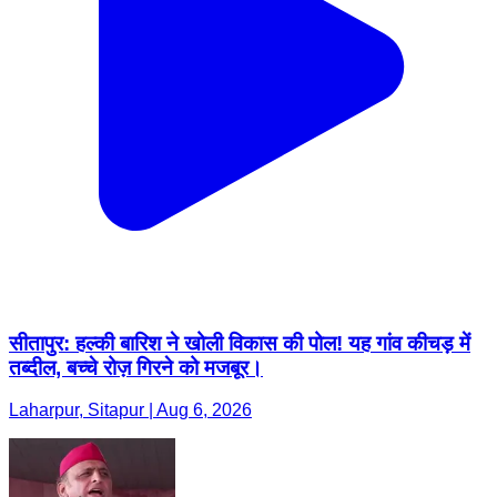
सीतापुर: हल्की बारिश ने खोली विकास की पोल! यह गांव कीचड़ में
तब्दील, बच्चे रोज़ गिरने को मजबूर।
Laharpur, Sitapur | Aug 6, 2026