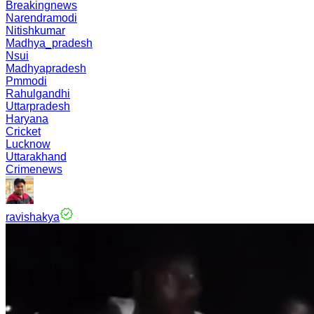
Breakingnews
Narendramodi
Nitishkumar
Madhya_pradesh
Nsui
Madhyapradesh
Pmmodi
Rahulgandhi
Uttarpradesh
Haryana
Cricket
Lucknow
Uttarakhand
Crimenews
ravishakya