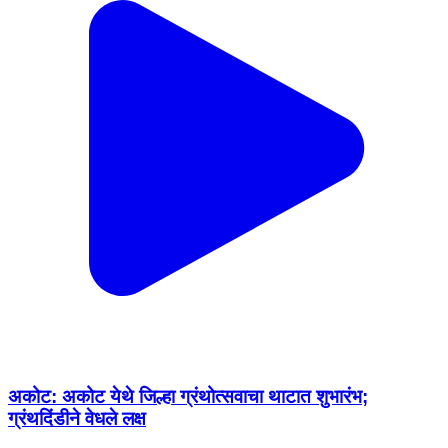
अकोट: अकोट येथे जिल्हा ग्रंथोत्सवाचा थाटात शुभारंभ;
ग्रंथदिंडीने वेधले लक्ष