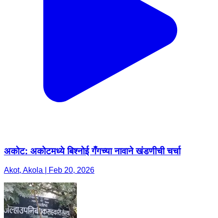
अकोट: अकोटमध्ये बिश्नोई गँगच्या नावाने खंडणीची चर्चा
Akot, Akola | Feb 20, 2026