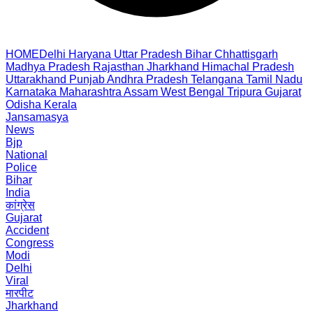
HOME
Delhi
Haryana
Uttar Pradesh
Bihar
Chhattisgarh
Madhya Pradesh
Rajasthan
Jharkhand
Himachal Pradesh
Uttarakhand
Punjab
Andhra Pradesh
Telangana
Tamil Nadu
Karnataka
Maharashtra
Assam
West Bengal
Tripura
Gujarat
Odisha
Kerala
Jansamasya
News
Bjp
National
Police
Bihar
India
कांग्रेस
Gujarat
Accident
Congress
Modi
Delhi
Viral
मारपीट
Jharkhand