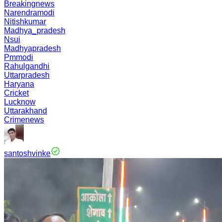
Breakingnews
Narendramodi
Nitishkumar
Madhya_pradesh
Nsui
Madhyapradesh
Pmmodi
Rahulgandhi
Uttarpradesh
Haryana
Cricket
Lucknow
Uttarakhand
Crimenews
santoshvinke