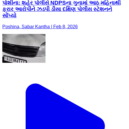
પોશીના: શહેર પોલીસે NDPSના ગુનામાં આઠ મહિનાથી
ફરાર આરોપીને ઝડપી ડીસા દક્ષિણ પોલીસ સ્ટેશનને
સોંપ્યો
Poshina, Sabar Kantha | Feb 8, 2026