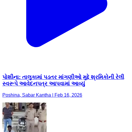
પોશીના: તાલુકામાં પડતર માંગણીઓ મુદ્દે શ્રમિકોની રેલી
સ્વરૂપે આવેદનપત્ર આપવામાં આવ્યું
Poshina, Sabar Kantha | Feb 16, 2026