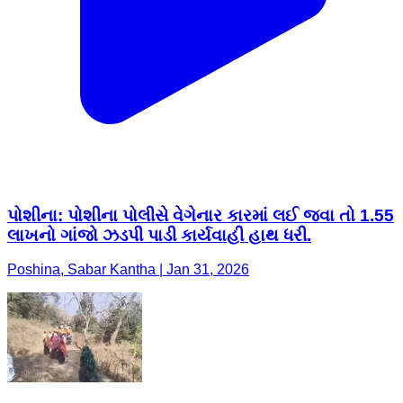
પોશીના: પોશીના પોલીસે વેગેનાર કારમાં લઈ જવા તો 1.55
લાખનો ગાંજો ઝડપી પાડી કાર્યવાહી હાથ ધરી.
Poshina, Sabar Kantha | Jan 31, 2026