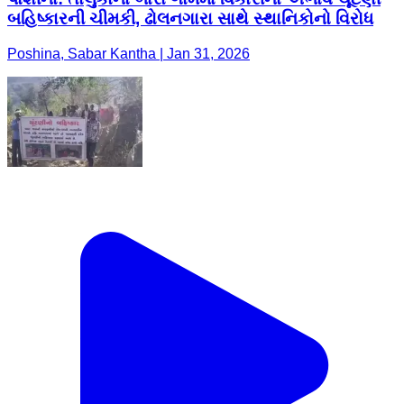
બહિષ્કારની ચીમકી, ઢોલનગારા સાથે સ્થાનિકોનો વિરોધ
Poshina, Sabar Kantha | Jan 31, 2026