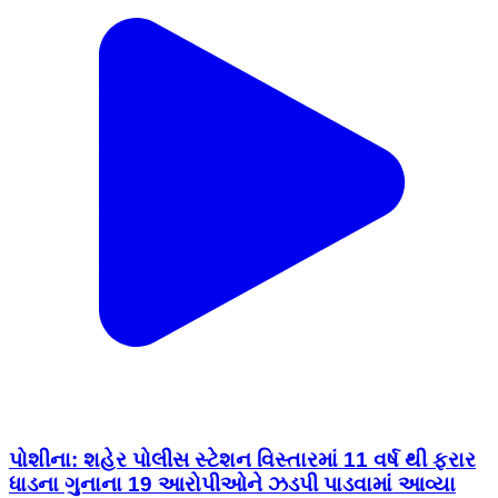
પોશીના: શહેર પોલીસ સ્ટેશન વિસ્તારમાં 11 વર્ષ થી ફરાર
ધાડના ગુનાના 19 આરોપીઓને ઝડપી પાડવામાં આવ્યા