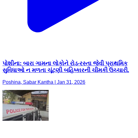
પોશીના: બારા ગામના લોકોને રોડ-રસ્તા જેવી પ્રાથમિક
સુવિધાઓ ન મળતા ચૂંટણી બહિષ્કારની ચીમકી ઉચ્ચારી.
Poshina, Sabar Kantha | Jan 31, 2026