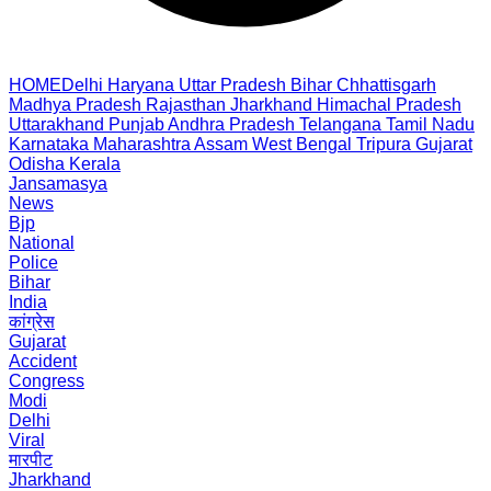
HOME
Delhi
Haryana
Uttar Pradesh
Bihar
Chhattisgarh
Madhya Pradesh
Rajasthan
Jharkhand
Himachal Pradesh
Uttarakhand
Punjab
Andhra Pradesh
Telangana
Tamil Nadu
Karnataka
Maharashtra
Assam
West Bengal
Tripura
Gujarat
Odisha
Kerala
Jansamasya
News
Bjp
National
Police
Bihar
India
कांग्रेस
Gujarat
Accident
Congress
Modi
Delhi
Viral
मारपीट
Jharkhand