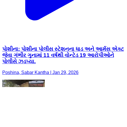
પોશીના: પોશીના પોલીસ સ્ટેશનના ધાડ અને આર્મસ એક્ટ
જેવા ગંભીર ગુનામાં 11 વર્ષથી વોન્ટેડ 19 આરોપીઓને
પોલીસે ઝડપ્યા.
Poshina, Sabar Kantha | Jan 29, 2026