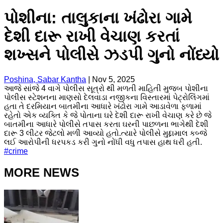
પોશીના: તાલુકાના ખંઢોરા ગામે
દેશી દારૂ રાખી વેચાણ કરતાં
શખ્સને પોલીસે ઝડપી ગુનો નોંધ્યો
Poshina, Sabar Kantha
|
Nov 5, 2025
આજે સાંજે 4 વાગે પોલીસ સૂત્રો થી મળતી માહિતી મુજબ પોશીના
પોલીસ સ્ટેશનના માણસો દેલવાડા નજીકના વિસ્તારમાં પેટ્રોલિંગમાં
હતા તે દરમિયાન બાતમીના આધારે ખંઢોરા ગામે આડાવેળા ફળામાં
રહેતો એક વ્યક્તિ કે જે પોતાના ઘરે દેશી દારૂ રાખી વેચાણ કરે છે જે
બાતમીના આધારે પોલીસે તપાસ કરતા ઘરની પાછળના ભાગેથી દેશી
દારૂ 3 લીટર જેટલો મળી આવ્યો હતો.ત્યારે પોલીસે મુદ્દામાલ કબ્જે
લઈ આરોપીની ધરપકડ કરી ગુનો નોંધી વધુ તપાસ હાથ ધરી હતી.
#
crime
MORE NEWS