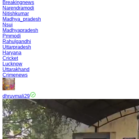
Breakingnews
Narendramodi
Nitishkumar
Madhya_pradesh
Nsui
Madhyapradesh
Pmmodi
Rahulgandhi
Uttarpradesh
Haryana
Cricket
Lucknow
Uttarakhand
Crimenews
dhruvmali29