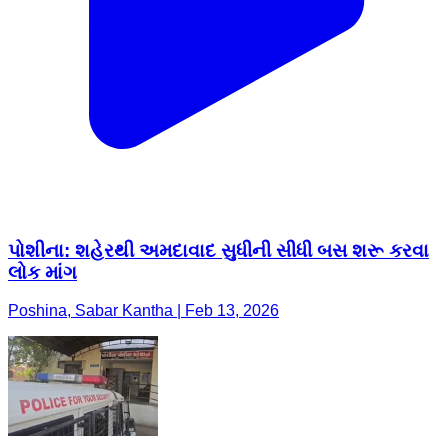
પોશીના: શહેરથી અમદાવાદ સુધીની સીધી બસ શરૂ કરવા
લોક માંગ
Poshina, Sabar Kantha | Feb 13, 2026