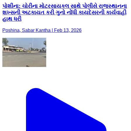
પોશીના: ચોરીના મોટરસાયકલ સાથે પોલીસે રાજસ્થાનના
શખ્સની અટકાયત કરી ગુનો નોંધી કાયદેસરની કાર્યવાહી
હાથ ધરી
Poshina, Sabar Kantha | Feb 13, 2026