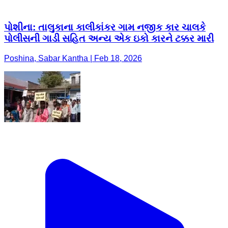
પોશીના: તાલુકાના કાલીકાંકર ગામ નજીક કાર ચાલકે
પોલીસની ગાડી સહિત અન્ય એક ઇકો કારને ટક્કર મારી
Poshina, Sabar Kantha | Feb 18, 2026