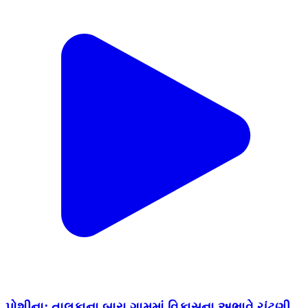
પોશીના: તાલુકાના બારા ગામમાં વિકાસના અભાવે ચૂંટણી