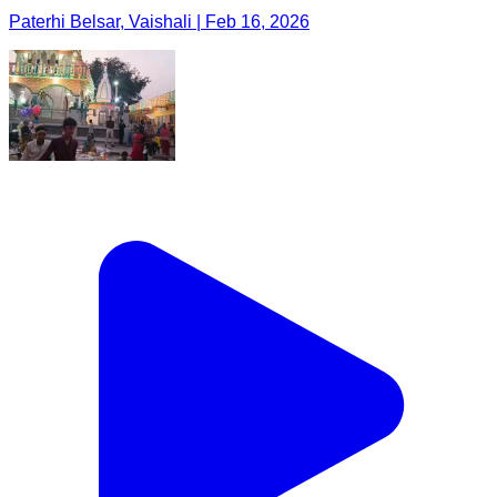
Paterhi Belsar, Vaishali | Feb 16, 2026