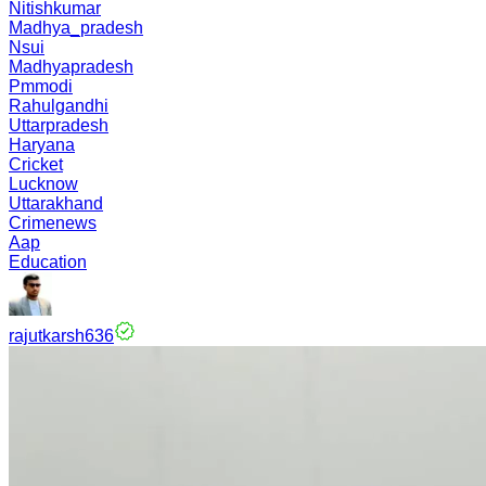
Nitishkumar
Madhya_pradesh
Nsui
Madhyapradesh
Pmmodi
Rahulgandhi
Uttarpradesh
Haryana
Cricket
Lucknow
Uttarakhand
Crimenews
Aap
Education
rajutkarsh636