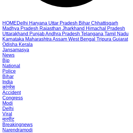
HOME
Delhi
Haryana
Uttar Pradesh
Bihar
Chhattisgarh
Madhya Pradesh
Rajasthan
Jharkhand
Himachal Pradesh
Uttarakhand
Punjab
Andhra Pradesh
Telangana
Tamil Nadu
Karnataka
Maharashtra
Assam
West Bengal
Tripura
Gujarat
Odisha
Kerala
Jansamasya
News
Bjp
National
Police
Bihar
India
कांग्रेस
Accident
Congress
Modi
Delhi
Viral
मारपीट
Breakingnews
Narendramodi