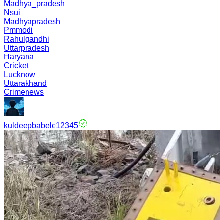
Madhya_pradesh
Nsui
Madhyapradesh
Pmmodi
Rahulgandhi
Uttarpradesh
Haryana
Cricket
Lucknow
Uttarakhand
Crimenews
kuldeepbabele12345