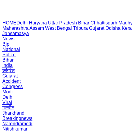
HOME
Delhi
Haryana
Uttar Pradesh
Bihar
Chhattisgarh
Madhy
Maharashtra
Assam
West Bengal
Tripura
Gujarat
Odisha
Kera
Jansamasya
News
Bjp
National
Police
Bihar
India
कांग्रेस
Gujarat
Accident
Congress
Modi
Delhi
Viral
मारपीट
Jharkhand
Breakingnews
Narendramodi
Nitishkumar