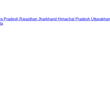
a Pradesh
Rajasthan
Jharkhand
Himachal Pradesh
Uttarakha
la