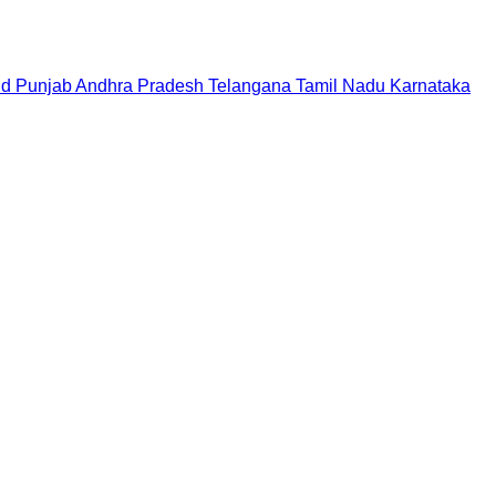
nd
Punjab
Andhra Pradesh
Telangana
Tamil Nadu
Karnataka