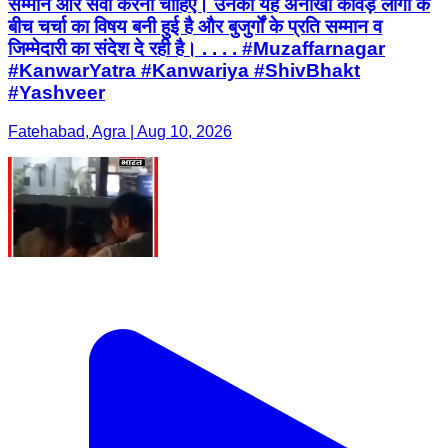
सम्मान और सेवा करनी चाहिए। उनकी यह अनोखी कांवड़ लोगों के
बीच चर्चा का विषय बनी हुई है और बुजुर्गों के प्रति सम्मान व
जिम्मेदारी का संदेश दे रही है। . . . . #Muzaffarnagar
#KanwarYatra #Kanwariya #ShivBhakt
#Yashveer
Fatehabad, Agra | Aug 10, 2026