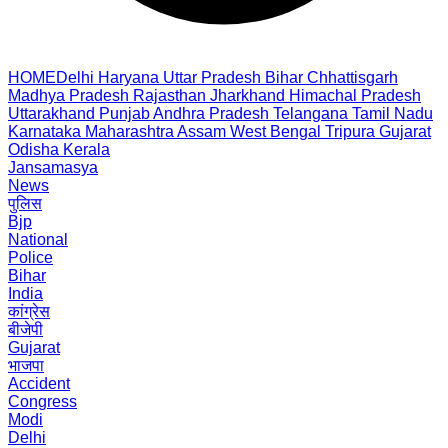
HOME
Delhi
Haryana
Uttar Pradesh
Bihar
Chhattisgarh
Madhya Pradesh
Rajasthan
Jharkhand
Himachal Pradesh
Uttarakhand
Punjab
Andhra Pradesh
Telangana
Tamil Nadu
Karnataka
Maharashtra
Assam
West Bengal
Tripura
Gujarat
Odisha
Kerala
Jansamasya
News
पुलिस
Bjp
National
Police
Bihar
India
कांग्रेस
बीजेपी
Gujarat
भाजपा
Accident
Congress
Modi
Delhi