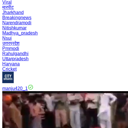
Viral
मारपीट
Jharkhand
Breakingnews
Narendramodi
Nitishkumar
Madhya_pradesh
Nsui
उत्तरप्रदेश
Pmmodi
Rahulgandhi
Uttarpradesh
Haryana
Cricket
manju420_1